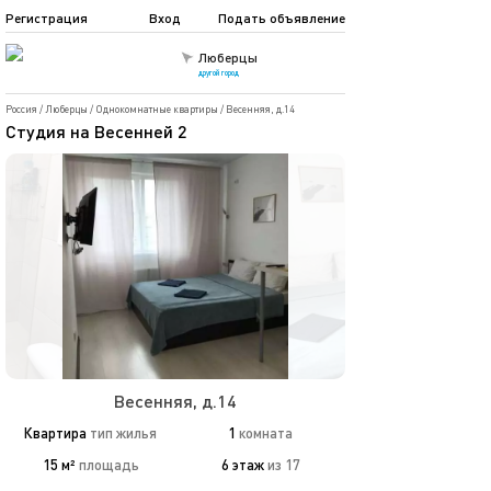
Регистрация
Вход
Подать объявление
Люберцы
другой город
Россия
/
Люберцы
/
Однокомнатные квартиры
/
Весенняя, д.14
Студия на Весенней 2
Весенняя, д.14
Квартира
тип жилья
1
комната
15 м²
площадь
6 этаж
из 17