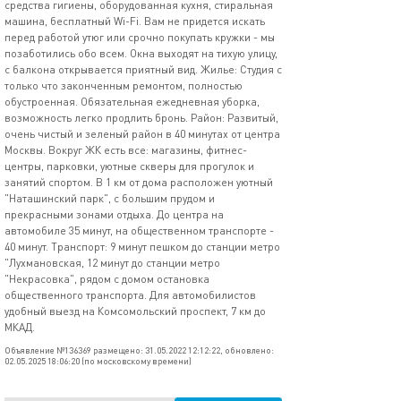
средства гигиены, оборудованная кухня, стиральная
машина, бесплатный Wi-Fi. Вам не придется искать
перед работой утюг или срочно покупать кружки - мы
позаботились обо всем. Окна выходят на тихую улицу,
с балкона открывается приятный вид. Жилье: Студия с
только что законченным ремонтом, полностью
обустроенная. Обязательная ежедневная уборка,
возможность легко продлить бронь. Район: Развитый,
очень чистый и зеленый район в 40 минутах от центра
Москвы. Вокруг ЖК есть все: магазины, фитнес-
центры, парковки, уютные скверы для прогулок и
занятий спортом. В 1 км от дома расположен уютный
"Наташинский парк", с большим прудом и
прекрасными зонами отдыха. До центра на
автомобиле 35 минут, на общественном транспорте -
40 минут. Транспорт: 9 минут пешком до станции метро
"Лухмановская, 12 минут до станции метро
"Некрасовка", рядом с домом остановка
общественного транспорта. Для автомобилистов
удобный выезд на Комсомольский проспект, 7 км до
МКАД.
Объявление №136369 размещено: 31.05.2022 12:12:22, обновлено:
02.05.2025 18:06:20 (по московскому времени)