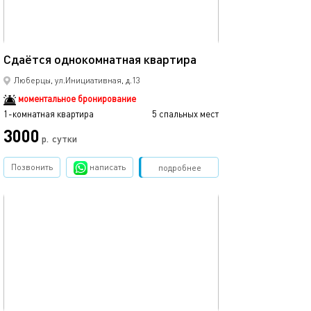
Ещё фото
42м²
Сдаётся однокомнатная квартира
Уютная квартир
Люберцы, ул.Инициативная, д.13
моментальное бронирование
1-комнатная квартира
5 спальных мест
1-комнатная квартира
3000
4425
р.
сутки
Позвонить
написать
Забронировать
подробнее
обновлено 22.08.2025
Ещё фото
41м²