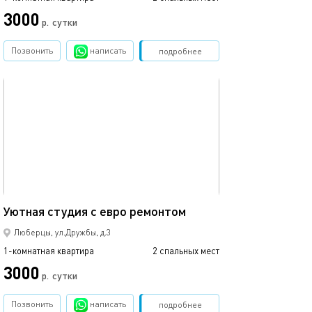
3000
3000
р.
сутки
Позвонить
написать
Забронировать
подробнее
обновлено 12.12.2019
Ещё фото
26м²
Уютная студия с евро ремонтом
Уютная квартир
Люберцы, ул.Дружбы, д.3
1-комнатная квартира
2 спальных мест
1-комнатная квартира
3000
р.
сутки
от
Позвонить
написать
Забронировать
подробнее