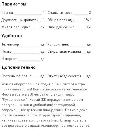
Параметры
Комнат
1
Спальных мест
2
Двухместных кроватей
1
Общая площадь
15м²
Жилая площадь
²
15м
Площадь кухни
²
1м
Удобства
Телевизор
да
Холодильник
да
Плита
да
Стиральная машина
да
Интернет
да
Дополнительно
Постельное белье
да
Отчетные документы
да
Уютная оборудованная студия в 8 минутах от метро
принимает гостей! Дом расположен на юго-востоке
Москвы всего в 800 метрах от станции метро
"Лухмановская". Новый ЖК порадует множеством
прогулочных зон и удобной инфраструктурой,
современными детскими площадками. Прямо в доме
открыт салон красоты. Студия отремонтирована,
начинает сдаваться только сейчас. В квартире есть
все для вашего отдыха: телевизор, постельное белье,