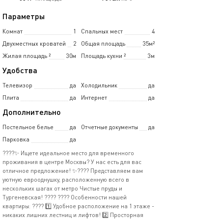
Параметры
Комнат
1
Спальных мест
4
Двухместных кроватей
2
Общая площадь
35м²
Жилая площадь
²
30м
Площадь кухни
²
3м
Удобства
Телевизор
да
Холодильник
да
Плита
да
Интернет
да
Дополнительно
Постельное белье
да
Отчетные документы
да
Парковка
да
????✨ Ищете идеальное место для временного
проживания в центре Москвы? У нас есть для вас
отличное предложение! ✨???? Представляем вам
уютную еврооднушку, расположенную всего в
нескольких шагах от метро Чистые пруды и
Тургеневская! ???? ???? Особенности нашей
квартиры: ???? 1️⃣ Удобное расположение на 1 этаже -
никаких лишних лестниц и лифтов! 2️⃣ Просторная