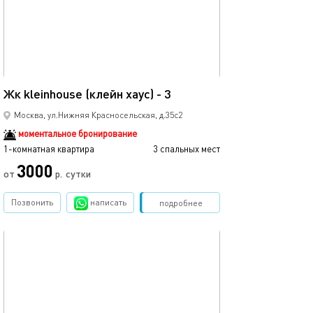
Ещё фото
18м²
Жк kleinhouse (клейн хаус) - 3
Квартира-студ
Москва, ул.Нижняя Красносельская, д.35с2
моментальное бронирование
1-комнатная квартира
3 спальных мест
1-комнатная квартира
3000
2300
от
р.
сутки
Позвонить
написать
Забронировать
подробнее
обновлено 18.02.2025
Ещё фото