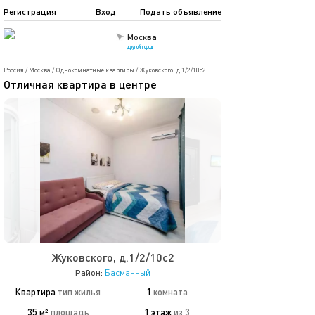
Регистрация
Вход
Подать объявление
Москва
другой город
Россия
/
Москва
/
Однокомнатные квартиры
/
Жуковского, д.1/2/10с2
Отличная квартира в центре
Жуковского, д.1/2/10с2
Район:
Басманный
Квартира
тип жилья
1
комната
35 м²
площадь
1 этаж
из 3