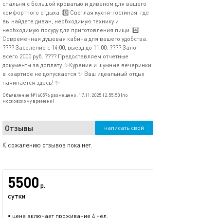
спальня с большой кроватью и диваном для вашего
комфортного отдыха. 3️⃣ Светлая кухня-гостиная, где
вы найдете диван, необходимую технику и
необходимую посуду для приготовления пищи. 4️⃣
Современная душевая кабина для вашего удобства.
???? Заселение с 14:00, выезд до 11:00. ???? Залог
всего 2000 руб. ???? Предоставляем отчетные
документы за доплату. ✨Курение и шумные вечеринки
в квартире не допускается ✨ Ваш идеальный отдых
начинается здесь! ✨
Объявление №160576 размещено: 17.11.2025 12:55:50 (по
московскому времени)
Отзывы
написать свой
К сожалению отзывов пока нет.
5500
р.
сутки
• цена включает проживание 4 чел.