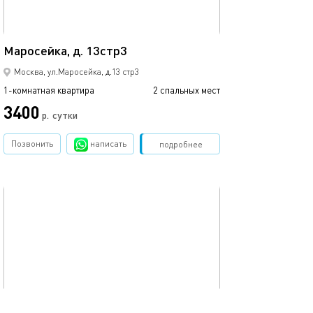
21м²
Маросейка, д. 13стр3
Мятный уголок 
Москва, ул.Маросейка, д.13 стр3
1-комнатная квартира
2 спальных мест
1-комнатная квартира
3400
4500
р.
сутки
Позвонить
написать
Забронировать
подробнее
обновлено 24.03.2025
Ещё фото
30м²