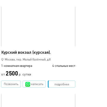
обновлено 05.03.2024
Ещё фото
35м²
Жк «kleinhouse (
Курский вокзал (курская).
Москва, пер. Малый Казённый, д.8
1-комнатная квартира
4 спальных мест
1-комнатная квартира
2500
от
р.
сутки
от
Позвонить
написать
Забронировать
подробнее
обновлено 14.06.2025