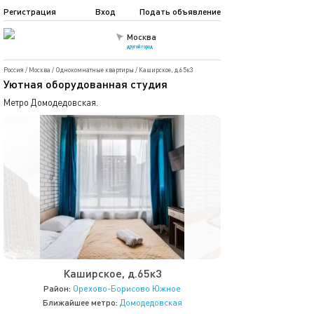
Регистрация
Вход
Подать объявление
Москва
другой город
Россия
/
Москва
/
Однокомнатные квартиры
/
Каширское, д.65к3
Уютная оборудованная студия
Метро Домодедовская.
Каширское, д.65к3
Район:
Орехово-Борисово Южное
Ближайшее метро:
Домодедовская