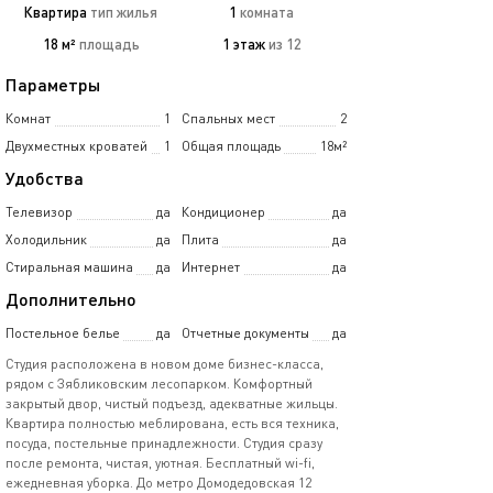
Квартира
тип жилья
1
комната
18 м²
площадь
1 этаж
из 12
Параметры
Комнат
1
Спальных мест
2
Двухместных кроватей
1
Общая площадь
18м²
Удобства
Телевизор
да
Кондиционер
да
Холодильник
да
Плита
да
Стиральная машина
да
Интернет
да
Дополнительно
Постельное белье
да
Отчетные документы
да
Студия расположена в новом доме бизнес-класса,
рядом с Зябликовским лесопарком. Комфортный
закрытый двор, чистый подъезд, адекватные жильцы.
Квартира полностью меблирована, есть вся техника,
посуда, постельные принадлежности. Студия сразу
после ремонта, чистая, уютная. Бесплатный wi-fi,
ежедневная уборка. До метро Домодедовская 12