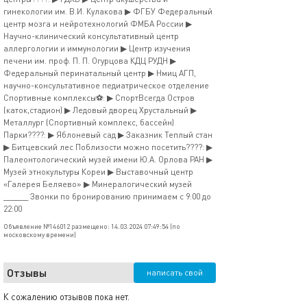
гинекологии им. В.И. Кулакова ▶ ФГБУ Федеральный
центр мозга и нейротехнологий ФМБА России ▶
Научно-клинический консультативный центр
аллергологии и иммунологии ▶ Центр изучения
печени им. проф. П. П. Огурцова КДЦ РУДН ▶
Федеральный перинатальный центр ▶ Нмиц АГП,
научно-консультативное педиатрическое отделение
Спортивные комплексы⚽️: ▶ СпортВсегда Остров
(каток,стадион) ▶ Ледовый дворец Хрустальный ▶
Металлург (Спортивный комплекс, бассейн)
Парки????: ▶ Яблоневый сад ▶ Заказник Теплый стан
▶ Битцевский лес Поблизости можно посетить????: ▶
Палеонтологический музей имени Ю.А. Орлова РАН ▶
Музей этнокультуры Кореи ▶ Выставочный центр
«Галерея Беляево» ▶ Минералогический музей
______ Звонки по бронированию принимаем с 9:00 до
22:00
Объявление №146012 размещено: 14.03.2024 07:49:54 (по
московскому времени)
Отзывы
написать свой
К сожалению отзывов пока нет.