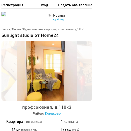
Регистрация
Вход
Подать объявление
Москва
другой город
Россия
/
Москва
/
Однокомнатные квартиры
/
профсоюзная, д.110к3
Sunlight studio от Home24
профсоюзная, д.110к3
Район:
Коньково
Квартира
тип жилья
1
комната
13 м²
площадь
1 этаж
из 4