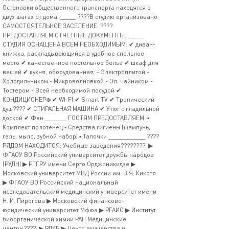
Остановки общественного транспорта находятся в
двух шагах от дома. _____ ????В студию организовано
САМОСТОЯТЕЛЬНОЕ ЗАСЕЛЕНИЕ. ????
ПРЕДОСТАВЛЯЕМ ОTЧEТHЫE ДOKУМЕНТЫ. _____
СТУДИЯ ОСНАЩЕНА ВСЕМ НЕОБХОДИМЫМ: ✔ диван-
книжка, раскладывающийся в удобное спальное
место ✔ качественное постельное белье ✔ шкаф для
вещей ✔ кухня, оборудованная: - Электроплитой -
Холодильником - Микроволновкой - Эл. чайником -
Тостером - Всей необходимой посудой ✔
КОНДИЦИОНЕР❄️ ✔ WI-FI ✔ Smart TV ✔ Тропический
душ???? ✔ СТИРАЛЬНАЯ МАШИНА ✔ Утюг с гладильной
доской ✔ Фен _______ ГОСТЯМ ПРЕДОСТАВЛЯЕМ: ▪️
Комплект полотенец ▪️ Средства гигиены (шампунь,
гель, мыло, зубной набор) ▪️ Тапочки ____________ ????
РЯДОМ НАХОДИТСЯ: Учебные заведения????‍????: ▶
ФГАОУ ВО Российский университет дружбы народов
(РУДН) ▶ РГГРУ имени Серго Орджоникидзе ▶
Московский университет МВД России им. В.Я. Кикотя
▶ ФГАОУ ВО Российский национальный
исследовательский медицинский университет имени
Н. И. Пирогова ▶ Московский финансово-
юридический университет Мфюа ▶ РГАИС ▶ Институт
биоорганической химии РАН Медицинские
центры????: ▶ РДКБ ▶ Центр акушерства и