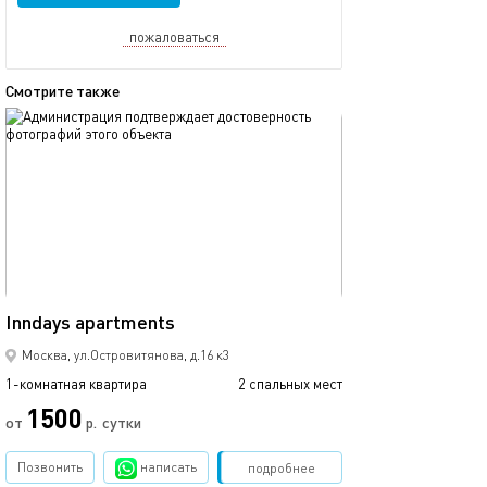
пожаловаться
Смотрите также
обновлено 07.08.2026
Ещё фото
37м²
Inndays apartments
Апартаменты к
Москва, ул.Островитянова, д.16 к3
1-комнатная квартира
2 спальных мест
1-комнатная квартира
1500
3000
от
р.
сутки
Позвонить
написать
Забронировать
подробнее