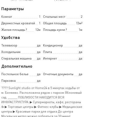
Параметры
Комнат
1
Спальных мест
2
Двухместных кроватей
1
Общая площадь
13м²
Жилая площадь
²
12м
Площадь кухни
²
1м
Удобства
Телевизор
да
Кондиционер
да
Холодильник
да
Плита
да
Стиральная машина
да
Интернет
да
Дополнительно
Постельное белье
да
Отчетные документы
да
Парковка
да
???? Sunlight studio от Home24 в 5 минутах ходьбы от
м. Беляево. Расположена рядом с парком Яблоневый
сад. ______ ПОБЛИЗОСТИ НАХОДИТСЯ ВСЯ
ИНФРАСТРУКТУРА: ▶ Супермаркеты, кафе, рестораны
☕️ ▶ Торговые центры ▶ Фитнес-клубы ▶ Медицинские
центры ▶ Красивые парки для отдыха До центра
Москвы на метро можно добраться за 30 минут.