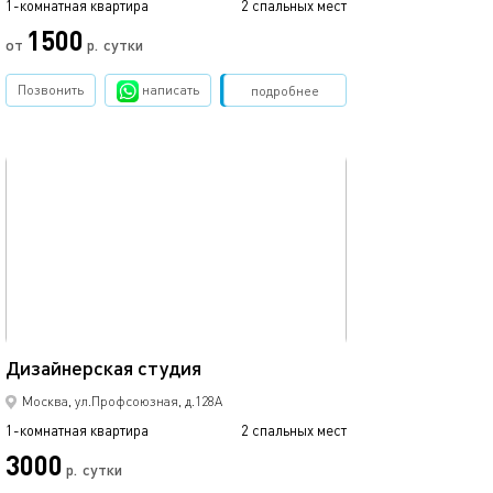
1-комнатная квартира
2 спальных мест
1-комнатная квартира
1500
3000
от
р.
сутки
Позвонить
написать
Забронировать
подробнее
обновлено 16.02.2020
Ещё фото
18м²
Дизайнерская студия
Семейные апар
Москва, ул.Профсоюзная, д.128А
1-комнатная квартира
2 спальных мест
1-комнатная квартира
3000
3000
р.
сутки