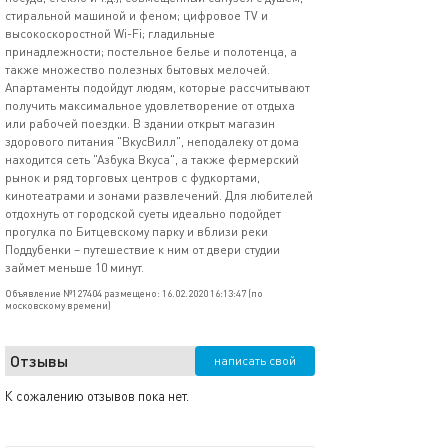
стиральной машиной и феном; цифровое TV и
высокоскоростной Wi-Fi; гладильные
принадлежности; постельное белье и полотенца, а
также множество полезных бытовых мелочей.
Апартаменты подойдут людям, которые рассчитывают
получить максимальное удовлетворение от отдыха
или рабочей поездки. В здании открыт магазин
здорового питания "ВкусВилл", неподалеку от дома
находится сеть "Азбука Вкуса", а также фермерский
рынок и ряд торговых центров с фудкортами,
кинотеатрами и зонами развлечений. Для любителей
отдохнуть от городской суеты идеально подойдет
прогулка по Битцевскому парку и вблизи реки
Поддубенки – путешествие к ним от двери студии
займет меньше 10 минут.
Объявление №127404 размещено: 16.02.2020 16:13:47 (по
московскому времени)
Отзывы
написать свой
К сожалению отзывов пока нет.