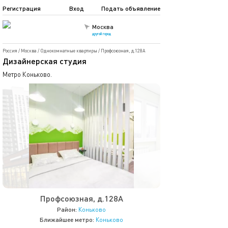
Регистрация
Вход
Подать объявление
Москва
другой город
Россия
/
Москва
/
Однокомнатные квартиры
/
Профсоюзная, д.128А
Дизайнерская студия
Метро Коньково.
Профсоюзная, д.128А
Район:
Коньково
Ближайшее метро:
Коньково