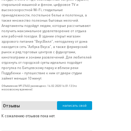
стиральной машиной и феном; цифровое TV и
высокоскоростной Wi-Fi; гладильные
принадлежности; постельное белье и полотенца, а
также множество полезных бытовых мелочей.
Апартаменты подойдут людям, которые рассчитывают
получить максимальное удовлетворение от отдыха
или рабочей поездки. В здании открыт магазин
здорового питания "ВкусВилл", неподалеку от дома
находится сеть "Азбука Вкуса", а также фермерский
рынок и ряд торговых центров с фудкортами,
кинотеатрами и зонами развлечений. Для любителей
отдохнуть от городской суеты идеально подойдет
прогулка по Битцевскому парку и вблизи реки
Поддубенки – путешествие к ним от двери студии
займет меньше 10 минут.
Объявление №127402 размещено: 16.02.2020 16:01:13 (по
московскому времени)
Отзывы
написать свой
К сожалению отзывов пока нет.