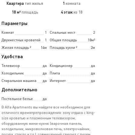
Квартира
тип жилья
1
комната
18 м²
площадь
4 этаж
из 18
Параметры
Комнат
1
Спальных мест
2
Двухместных кроватей
1
Общая площадь
18м²
Жилая площадь
²
14м
Площадь кухни
²
2м
Удобства
Телевизор
да
Кондиционер
да
Холодильник
да
Плита
да
Стиральная машина
да
Интернет
да
Дополнительно
Постельное белье
да
В Alfa Apartments вы найдете все необходимое для
отличного времяпрепровождения: зону отдыха с king-
size кроватью и плазменным телевизором;
оборудованную мини-кухню (варочная панель,
холодильник, микроволновая печь, электрочайник,
посуда, стекло и т.д.); совмещенный санузел с душем,