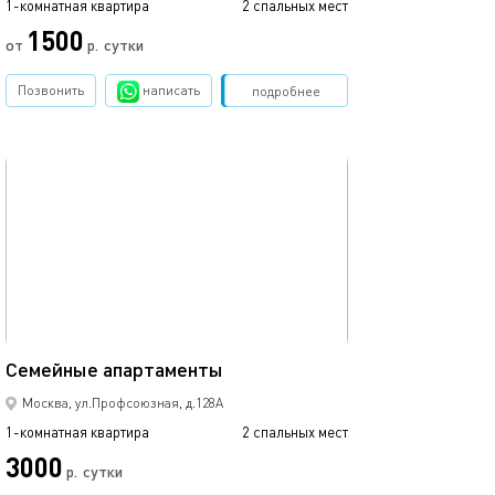
1-комнатная квартира
2 спальных мест
1-комнатная квартира
1500
3000
от
р.
сутки
Позвонить
написать
Забронировать
подробнее
обновлено 16.02.2020
Ещё фото
18м²
Семейные апартаменты
Уютная студия 
Москва, ул.Профсоюзная, д.128А
1-комнатная квартира
2 спальных мест
1-комнатная квартира
3000
3000
р.
сутки