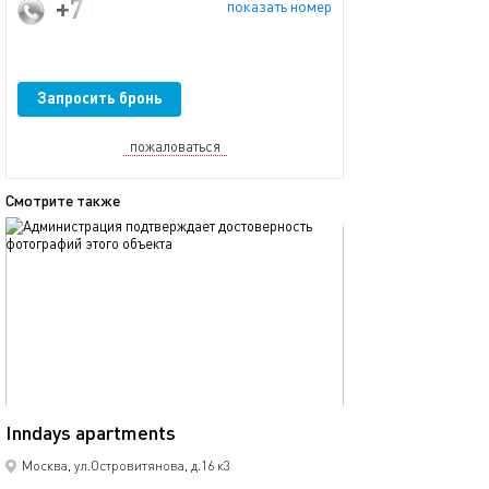
+7 (915) 338-74-86
показать номер
Запросить бронь
пожаловаться
Смотрите также
обновлено 07.08.2026
Ещё фото
37м²
Inndays apartments
Апартаменты к
Москва, ул.Островитянова, д.16 к3