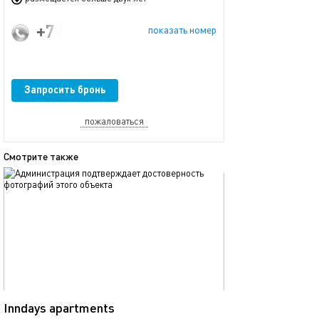
+7 (915) 338-74-86
показать номер
Запросить бронь
пожаловаться
Смотрите также
обновлено 07.08.2026
Ещё фото
37м²
Inndays apartments
Апартаменты к