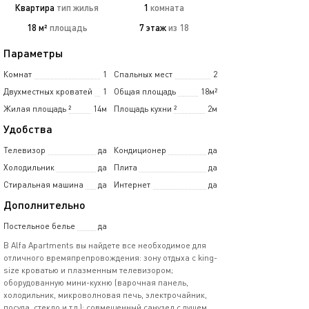
Квартира
тип жилья
1
комната
18 м²
площадь
7 этаж
из 18
Параметры
Комнат
1
Спальных мест
2
Двухместных кроватей
1
Общая площадь
18м²
Жилая площадь
²
14м
Площадь кухни
²
2м
Удобства
Телевизор
да
Кондиционер
да
Холодильник
да
Плита
да
Стиральная машина
да
Интернет
да
Дополнительно
Постельное белье
да
В Alfa Apartments вы найдете все необходимое для
отличного времяпрепровождения: зону отдыха с king-
size кроватью и плазменным телевизором;
оборудованную мини-кухню (варочная панель,
холодильник, микроволновая печь, электрочайник,
посуда, стекло и т.д.); совмещенный санузел с душем,