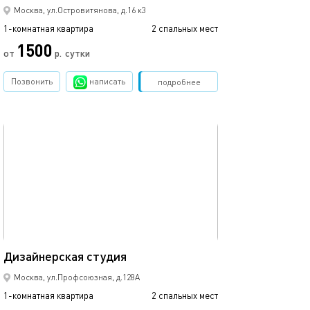
Москва, ул.Островитянова, д.16 к3
1-комнатная квартира
2 спальных мест
1-комнатная квартира
1500
3000
от
р.
сутки
Позвонить
написать
Забронировать
подробнее
обновлено 16.02.2020
Ещё фото
18м²
Дизайнерская студия
Уютная студия 
Москва, ул.Профсоюзная, д.128А
1-комнатная квартира
2 спальных мест
1-комнатная квартира