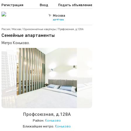
Регистрация
Вход
Подать объявление
Москва
другой город
Россия
/
Москва
/
Однокомнатные квартиры
/
Профсоюзная, д.128А
Семейные апартаменты
Метро Коньково.
Профсоюзная, д.128А
Район:
Коньково
Ближайшее метро:
Коньково