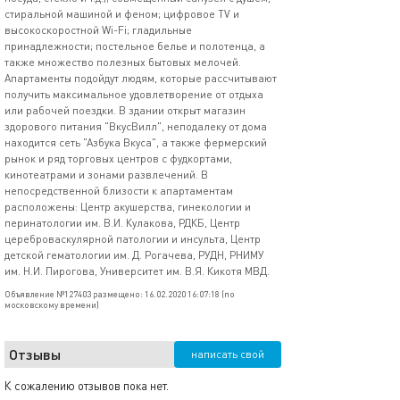
стиральной машиной и феном; цифровое TV и
высокоскоростной Wi-Fi; гладильные
принадлежности; постельное белье и полотенца, а
также множество полезных бытовых мелочей.
Апартаменты подойдут людям, которые рассчитывают
получить максимальное удовлетворение от отдыха
или рабочей поездки. В здании открыт магазин
здорового питания "ВкусВилл", неподалеку от дома
находится сеть "Азбука Вкуса", а также фермерский
рынок и ряд торговых центров с фудкортами,
кинотеатрами и зонами развлечений. В
непосредственной близости к апартаментам
расположены: Центр акушерства, гинекологии и
перинатологии им. В.И. Кулакова, РДКБ, Центр
цереброваскулярной патологии и инсульта, Центр
детской гематологии им. Д. Рогачева, РУДН, РНИМУ
им. Н.И. Пирогова, Университет им. В.Я. Кикотя МВД.
Объявление №127403 размещено: 16.02.2020 16:07:18 (по
московскому времени)
Отзывы
написать свой
К сожалению отзывов пока нет.