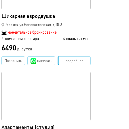
45м²
Шикарная евродвушка
Москва, ул.Новохохловская, д.15к3
моментальное бронирование
2-комнатная квартира
4 спальных мест
6490
р.
сутки
Позвонить
написать
Забронировать
подробнее
обновлено 06.02.2025
20м²
Апартаменты (студия)