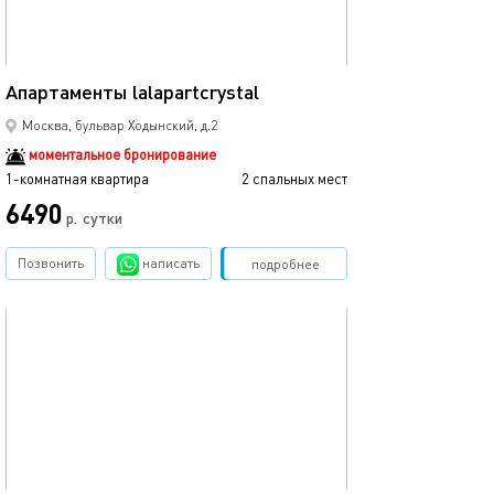
32м²
Апартаменты lalapartcrystal
Москва, бульвар Ходынский, д.2
моментальное бронирование
1-комнатная квартира
2 спальных мест
6490
р.
сутки
Позвонить
написать
Забронировать
подробнее
обновлено 07.09.2025
30м²