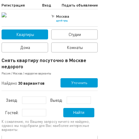
Регистрация
Вход
Подать объявление
Москва
другой город
Квартиры
Студии
Дома
Комнаты
Снять квартиру посуточно в Москве
недорого
Россия
/
Москва
/
недорогие варианты
Уточнить
Найдено
30 вариантов
Заезд:
Выезд:
Гостей:
Найти
К сожалению, по Вашему запросу ничего не найдено,
однако мы подобрали для Вас наиболее интересные
варианты:
обновлено 23.09.2025