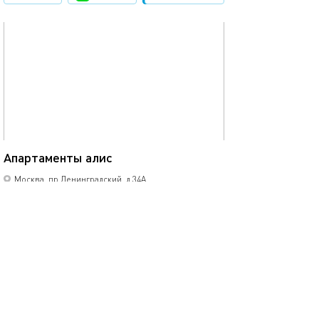
обновлено 23.10.2025
25м²
Апартаменты алис
Москва, пр.Ленинградский, д.34А
моментальное бронирование
1-комнатная квартира
4 спальных мест
6100
р.
сутки
Позвонить
написать
Забронировать
подробнее
обновлено 23.10.2025