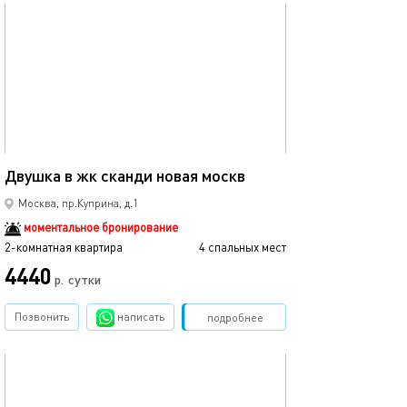
обновлено 26.02.2025
46м²
Двушка в жк сканди новая москв
Москва, пр.Куприна, д.1
моментальное бронирование
2-комнатная квартира
4 спальных мест
4440
р.
сутки
Позвонить
написать
Забронировать
подробнее
обновлено 10.10.2025