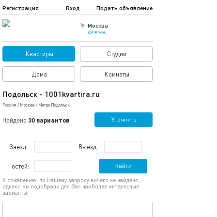
Регистрация
Вход
Подать объявление
Москва
другой город
Квартиры
Студии
Дома
Комнаты
Подольск - 1001kvartira.ru
Россия
/
Москва
/
Метро Подольск
Уточнить
Найдено
30 вариантов
Заезд:
Выезд:
Гостей:
Найти
К сожалению, по Вашему запросу ничего не найдено,
однако мы подобрали для Вас наиболее интересные
варианты:
обновлено 18.01.2026