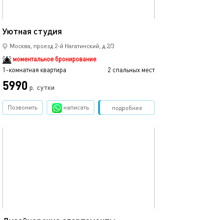
20м²
Уютная студия
Москва, проезд 2-й Нагатинский, д.2/3
моментальное бронирование
1-комнатная квартира
2 спальных мест
5990
р.
сутки
Позвонить
написать
Забронировать
подробнее
обновлено 01.02.2024
40м²