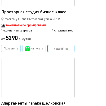
38м²
Просторная студия бизнес-класс
Москва, ул.Новодмитровская улица, д.2 к6
моментальное бронирование
1-комнатная квартира
4 спальных мест
5290
от
р.
сутки
Позвонить
написать
Забронировать
подробнее
обновлено 05.12.2022
40м²
Апартаменты hanaka щелковская