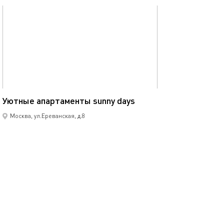
обновлено 18.06.2025
40м²
Уютные апартаменты sunny days
Москва, ул.Ереванская, д.8
моментальное бронирование
1-комнатная квартира
4 спальных мест
5000
р.
сутки
Позвонить
написать
Забронировать
подробнее
обновлено 15.05.2022