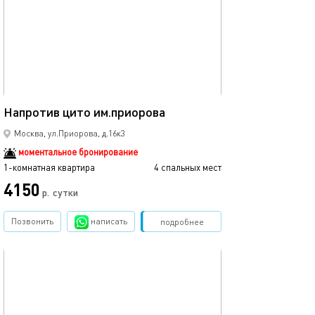
30м²
Напротив цито им.приорова
Москва, ул.Приорова, д.16к3
моментальное бронирование
1-комнатная квартира
4 спальных мест
4150
р.
сутки
Позвонить
написать
Забронировать
подробнее
обновлено 24.09.2025