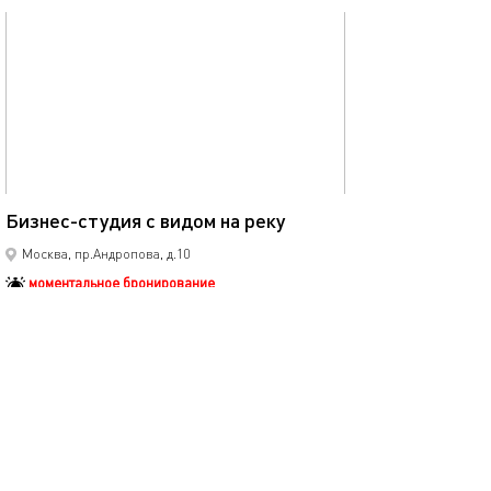
обновлено 18.01.2026
22м²
Бизнес-студия с видом на реку
Москва, пр.Андропова, д.10
моментальное бронирование
1-комнатная квартира
3 спальных мест
4500
р.
сутки
Позвонить
написать
Забронировать
подробнее
обновлено 23.10.2025