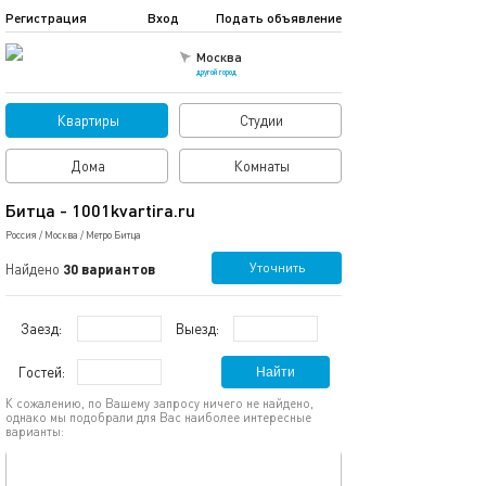
Регистрация
Вход
Подать объявление
Москва
другой город
Квартиры
Студии
Дома
Комнаты
Битца - 1001kvartira.ru
Россия
/
Москва
/
Метро Битца
Уточнить
Найдено
30 вариантов
Заезд:
Выезд:
Гостей:
Найти
К сожалению, по Вашему запросу ничего не найдено,
однако мы подобрали для Вас наиболее интересные
варианты:
обновлено 23.09.2025