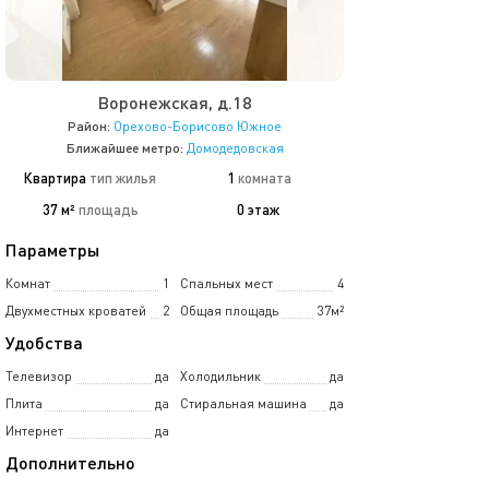
Воронежская, д.18
Район:
Орехово-Борисово Южное
Ближайшее метро:
Домодедовская
Квартира
тип жилья
1
комната
37 м²
площадь
0 этаж
Параметры
Комнат
1
Спальных мест
4
Двухместных кроватей
2
Общая площадь
37м²
Удобства
Телевизор
да
Холодильник
да
Плита
да
Стиральная машина
да
Интернет
да
Дополнительно