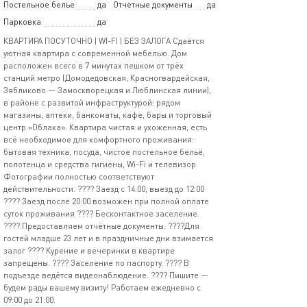
Постельное белье
да
Отчетные документы
да
Парковка
да
КВАРТИРА ПОСУТОЧНО | WI-FI | БЕЗ ЗАЛОГА Сдаётся
уютная квартира с современной мебелью. Дом
расположен всего в 7 минутах пешком от трёх
станций метро (Домодедовская, Красногвардейская,
Зябликово — Замоскворецкая и Люблинская линии),
в районе с развитой инфраструктурой: рядом
магазины, аптеки, банкоматы, кафе, бары и торговый
центр «Облака». Квартира чистая и ухоженная, есть
всё необходимое для комфортного проживания:
бытовая техника, посуда, чистое постельное бельё,
полотенца и средства гигиены, Wi-Fi и телевизор.
Фотографии полностью соответствуют
действительности. ???? Заезд с 14:00, выезд до 12:00
???? Заезд после 20:00 возможен при полной оплате
суток проживания ???? Бесконтактное заселение.
???? Предоставляем отчётные документы. ????Для
гостей младше 23 лет и в праздничные дни взимается
залог ???? Курение и вечеринки в квартире
запрещены. ???? Заселение по паспорту. ???? В
подъезде ведётся видеонаблюдение. ???? Пишите —
будем рады вашему визиту! Работаем ежедневно с
09:00 до 21:00.