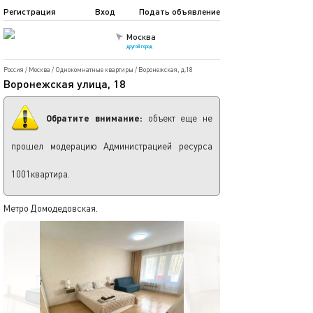
Регистрация
Вход
Подать объявление
Москва
другой город
Россия
/
Москва
/
Однокомнатные квартиры
/
Воронежская, д.18
Воронежская улица, 18
Обратите внимание:
объект еще не
прошел модерацию Администрацией ресурса
1001квартира.
Метро Домодедовская.