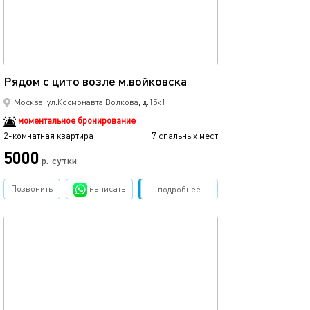
40м²
Рядом с цито возле м.войковска
Москва, ул.Космонавта Волкова, д.15к1
моментальное бронирование
2-комнатная квартира
7 спальных мест
5000
р.
сутки
Позвонить
написать
Забронировать
подробнее
обновлено 05.09.2022