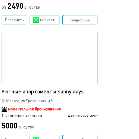
2490
от
р.
сутки
Позвонить
написать
Забронировать
подробнее
обновлено 18.06.2025
40м²
Уютные апартаменты sunny days
Москва, ул.Ереванская, д.8
моментальное бронирование
1-комнатная квартира
4 спальных мест
5000
р.
сутки