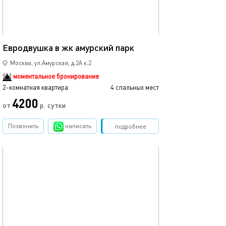
42м²
Евродвушка в жк амурский парк
Москва, ул.Амурская, д.2А к.2
моментальное бронирование
2-комнатная квартира
4 спальных мест
4200
от
р.
сутки
Позвонить
написать
Забронировать
подробнее
обновлено 18.06.2025