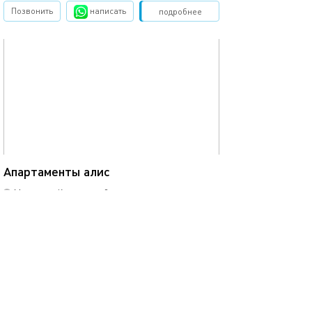
Позвонить
написать
Забронировать
подробнее
обновлено 23.10.2025
30м²
Апартаменты алис
Москва, ул.Кольская, д.8
моментальное бронирование
1-комнатная квартира
4 спальных мест
5900
р.
сутки
Позвонить
написать
Забронировать
подробнее
обновлено 10.05.2025