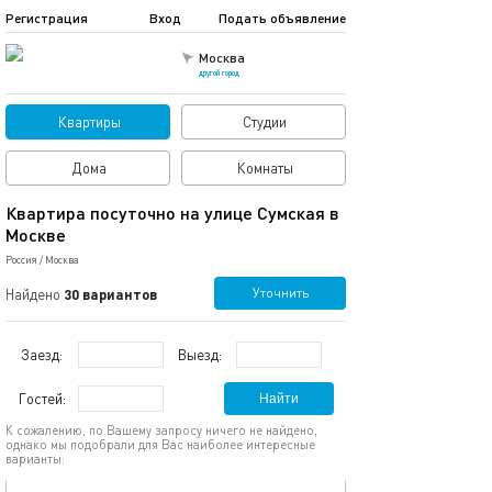
Регистрация
Вход
Подать объявление
Москва
другой город
Квартиры
Студии
Дома
Комнаты
Квартира посуточно на улице Сумская в
Москве
Россия
/
Москва
Уточнить
Найдено
30 вариантов
Заезд:
Выезд:
Гостей:
Найти
К сожалению, по Вашему запросу ничего не найдено,
однако мы подобрали для Вас наиболее интересные
варианты:
обновлено 06.02.2025