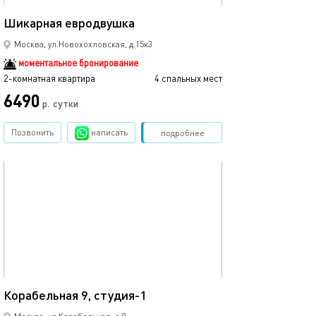
45м²
Шикарная евродвушка
Москва, ул.Новохохловская, д.15к3
моментальное бронирование
2-комнатная квартира
4 спальных мест
6490
р.
сутки
Позвонить
написать
Забронировать
подробнее
обновлено 20.04.2025
18м²
Корабельная 9, студия-1