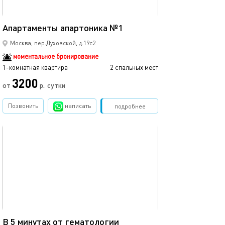
20м²
Апартаменты апартоника №1
Москва, пер.Духовской, д.19с2
моментальное бронирование
1-комнатная квартира
2 спальных мест
3200
от
р.
сутки
Позвонить
написать
Забронировать
подробнее
обновлено 12.07.2025
15м²
В 5 минутах от гематологии