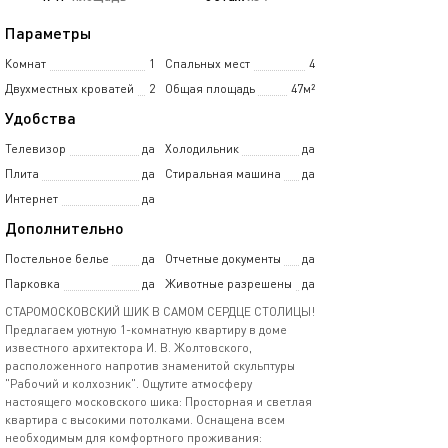
Параметры
Комнат
1
Спальных мест
4
Двухместных кроватей
2
Общая площадь
47м²
Удобства
Телевизор
да
Холодильник
да
Плита
да
Стиральная машина
да
Интернет
да
Дополнительно
Постельное белье
да
Отчетные документы
да
Парковка
да
Животные разрешены
да
СТАРОМОСКОВСКИЙ ШИК В САМОМ СЕРДЦЕ СТОЛИЦЫ!
Предлагаем уютную 1-комнатную квартиру в доме
известного архитектора И. В. Жолтовского,
расположенного напротив знаменитой скульптуры
"Рабочий и колхозник". Ощутите атмосферу
настоящего московского шика: Просторная и светлая
квартира с высокими потолками. Оснащена всем
необходимым для комфортного проживания: