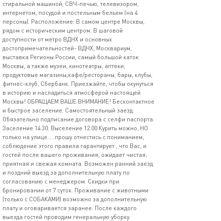
стиральной машиной, СВЧ-печью, телевизором,
интернетом, посудой и постельным бельем (на 4
персоны). Расположение: В самом центре Москвы,
рядом с историческим центром. В шаговой
доступности от метро ВДНХ и основных
достопримечательностей- ВДНХ, Москвариум,
выставка Регионы России, самый большой каток
Москвы, а также музеи, кинотеатры, аптеки,
продуктовые магазины,кафe/peстоpaны, баpы, клубы,
фитнес-клуб, Сбербанк. Приезжайте, чтобы окунуться
в историю и насладиться атмосферой настоящей
Москвы! ОБРАЩАЕМ ВАШЕ ВНИМАНИЕ! Бесконтактное
и быстрое заселение. Самостоятельный заезд.
Обязательно подписание договора с селфи паспорта.
Заселение 14:30. Выселение 12:00 Курить можно, НО
только на улице.....прошу отнестись с пониманием,
соблюдение этого правила гарантирует , что Вас, и
гостей после вашего проживания, ожидает чистая,
приятная и свежая комната. Возможен ранний заезд
и поздний выезд за дополнительную плату по
согласованию с менеджером. Скидки при
бронировании от 7 суток. Проживание с животными
(только с СОБАКАМИ) возможно за дополнительную
плату и оговаривается заранее. После каждого
выезда гостей проводим генеральную уборку.