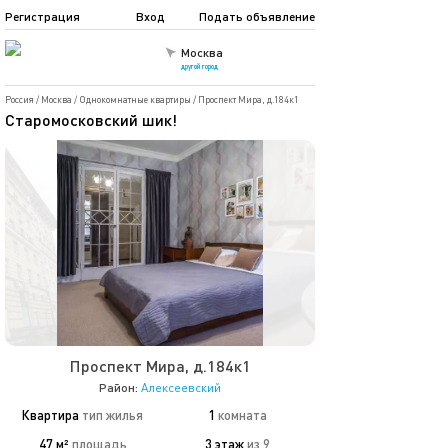
Регистрация
Вход
Подать объявление
Москва
другой город
Россия
/
Москва
/
Однокомнатные квартиры
/
Проспект Мира, д.184к1
Старомосковский шик!
Проспект Мира, д.184к1
Район:
Алексеевский
Квартира
тип жилья
1
комната
47 м²
площадь
3 этаж
из 9