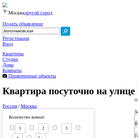
Москва
другой город
Подать объявление
Регистрация
Вход
Квартиры
Студии
Дома
Комнаты
Проверенные объекты
Квартира посуточно на улице
Н
Россия
/
Москва
З
Количество комнат
В
1
2
3
Г