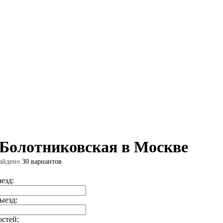
 Болотниковская в Москве
айдено
30 вариантов
аезд:
ыезд:
остей: