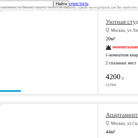
очистить
Найти
сожалению, по Вашему запросу ничего не найдено, однако мы подобрали для Вас наиболее 
Уютная сту
Москва, ул.Лю
20м²
моментально
1-комнатная ква
2 спальных мест
4200
р.
сутки
Апартаменты
Москва, ул.Ск
44м²