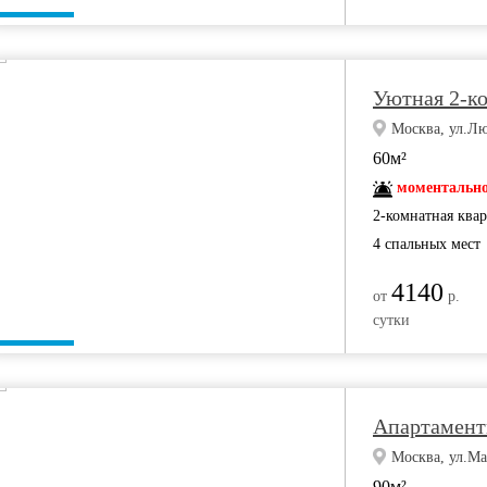
Уютная 2-к
Москва, ул.Лю
60м²
моментально
2-комнатная ква
4 спальных мест
4140
от
р.
сутки
Апартамент
Москва, ул.Ма
90м²