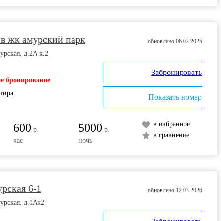
 в жк амурский парк
обновлено 06.02.2025
урская, д.2А к.2
Забронировать
е бронирование
ртира
Показать номер
в избранное
600
5000
р.
р.
в сравнение
час
ночь
урская 6-1
обновлено 12.03.2026
урская, д.1Ак2