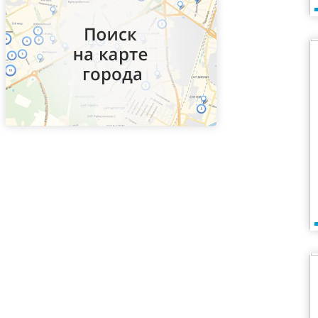
ВДНХ
Верхние Котлы
Верхние Лихоборы
Владыкино
Водный стадион
Войковская
Волгоградский проспект
Волжская
Волоколамская
Волхонка
Воробьевы горы
Воронцовская
Выставочная
Выхино