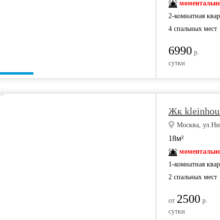
моментально
2-комнатная ква
4 спальных мест
6990
р.
сутки
Жк kleinhous
Москва, ул.Ни
18м²
моментально
1-комнатная ква
2 спальных мест
2500
от
р.
сутки