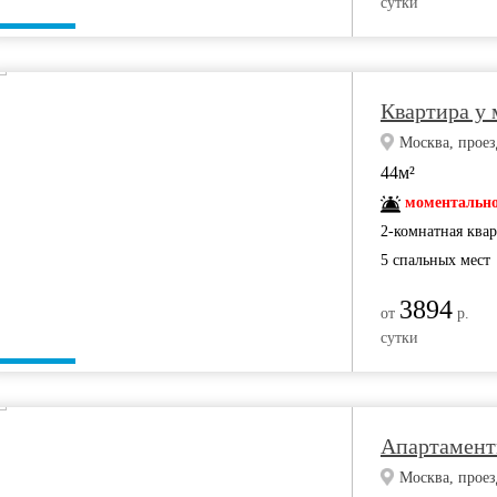
сутки
Квартира у
Москва, проез
44м²
моментально
2-комнатная ква
5 спальных мест
3894
от
р.
сутки
Апартамент
Москва, проез