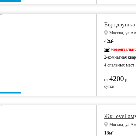
Евродвушка
Москва, ул.Ам
42м²
моментально
2-комнатная ква
4 спальных мест
4200
от
р.
сутки
Жк level ам
Москва, ул.Ам
18м²