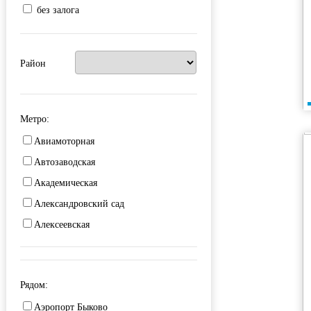
без залога
Район
Метро:
Авиамоторная
Автозаводская
Академическая
Александровский сад
Алексеевская
Алма-Атинская
Алтуфьево
Рядом:
Аминьевская
Аэропорт Быково
Андроновка