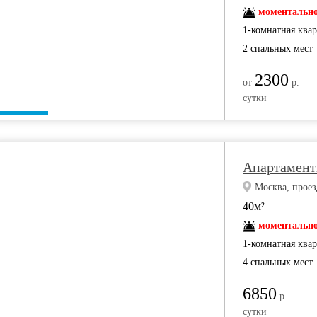
моментально
1-комнатная ква
2 спальных мест
2300
от
р.
сутки
Апартамент
Москва, прое
40м²
моментально
1-комнатная ква
4 спальных мест
6850
р.
сутки