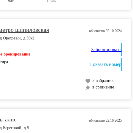
час
ночь
 метро шипиловская
обновлено 02.10.2024
д Ореховый, д.39к1
Забронировать
е бронирование
ртира
Показать номер
в избранное
в сравнение
ы алис
обновлено 22.10.2025
д Береговой, д.5