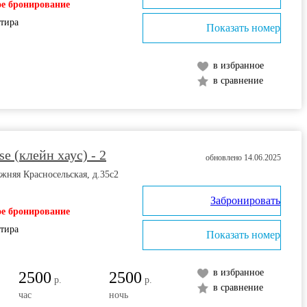
е бронирование
ртира
Показать номер
в избранное
в сравнение
e (клейн хаус) - 2
обновлено 14.06.2025
жняя Красносельская, д.35с2
Забронировать
е бронирование
ртира
Показать номер
в избранное
2500
2500
р.
р.
в сравнение
час
ночь