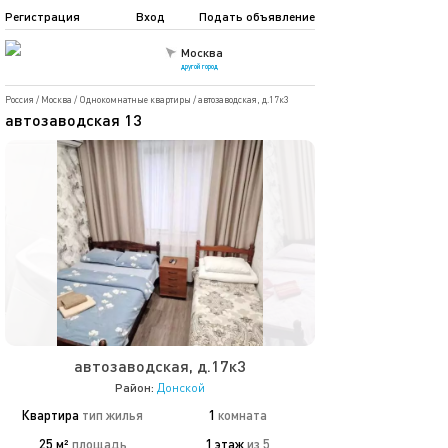
Регистрация
Вход
Подать объявление
Москва
другой город
Россия
/
Москва
/
Однокомнатные квартиры
/
автозаводская, д.17к3
автозаводская 13
автозаводская, д.17к3
Район:
Донской
Квартира
тип жилья
1
комната
25 м²
площадь
1 этаж
из 5