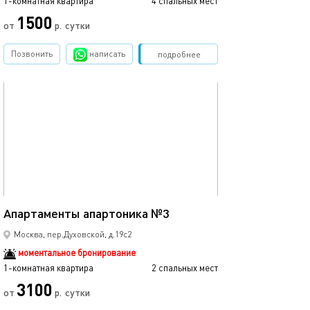
1-комнатная квартира
4 спальных мест
1-комнатная квартира
1500
от
р.
сутки
от
Позвонить
написать
Забронировать
подробнее
обновлено 05.09.2022
Ещё фото
19м²
Апартаменты апартоника №3
Квартира-студ
Москва, пер.Духовской, д.19с2
моментальное бронирование
1-комнатная квартира
2 спальных мест
1-комнатная квартира
3100
3200
от
р.
сутки