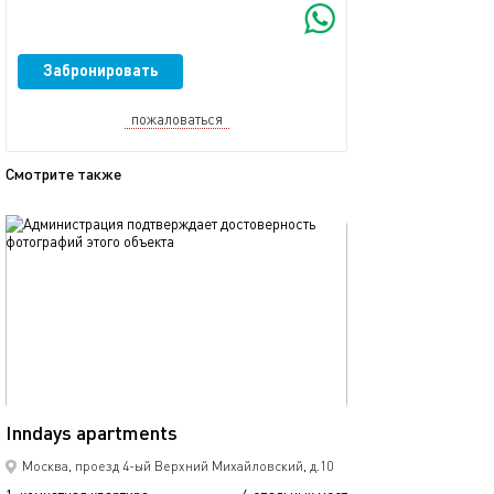
Забронировать
пожаловаться
Смотрите также
обновлено 05.08.2026
Ещё фото
38м²
Апартаменты а
Inndays apartments
Москва, проезд 4-ый Верхний Михайловский, д.10