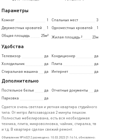
Параметры
Комнат
1
Спальных мест
3
Двухместных кроватей
1
Одноместных кроватей
1
Общая площадь
25м²
Жилая площадь
²
23м
Удобства
Телевизор
да
Кондиционер
да
Холодильник
да
Плита
да
Стиральная машина
да
Интернет
да
Дополнительно
Постельное белье
да
Отчетные документы
да
Парковка
да
Сдается очень светлая и уютная квартира студийного
типа. От метро Автозаводская 2 минуты пешком.
Полностью мебелирована, есть вся необходимая
техника, плита, микроволновка, чайник, стиралка, тв
и т.д. В квартире сделан свежий ремонт.
Объявление №140212 размещено: 10.03.2023 21:16:16, обновлено: