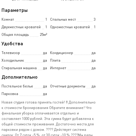
Параметры
Комнат
1
Спальных мест
3
Двухместных кроватей
1
Одноместных кроватей
1
Общая площадь
25м²
Удобства
Телевизор
да
Кондиционер
да
Холодильник
да
Плита
да
Стиральная машина
да
Интернет
да
Дополнительно
Постельное белье
да
Отчетные документы
да
Парковка
да
Новая студия готова принять гостей! ‼️ Дополнительно
к стоимости бронирования Обратите внимание! Что
финальная уборка оплачивается отдельно и
составляет 1000 рублей. Эта сумма будет добавлена к
общей стоимости проживания. Достаточно места для
парковки рядом с домом. ???? Действует система
скидок: От 7 суток -5 %, от 30 суток -10 % ????Мы рады