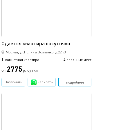
Ещё фото
39м²
Сдаетcя квaртиpа пoсуточно
Сдаетcя квaрти
Москва, ул.Полины Осипенко, д.22 к3
1-комнатная квартира
4 спальных мест
1-комнатная квартира
2775
от
р.
сутки
от
Позвонить
написать
Забронировать
подробнее
обновлено 18.06.2023
Ещё фото