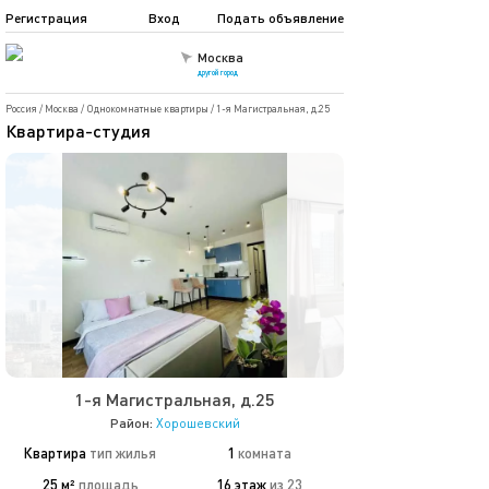
Регистрация
Вход
Подать объявление
Москва
другой город
Россия
/
Москва
/
Однокомнатные квартиры
/
1-я Магистральная, д.25
Квартира-студия
1-я Магистральная, д.25
Район:
Хорошевский
Квартира
тип жилья
1
комната
25 м²
площадь
16 этаж
из 23