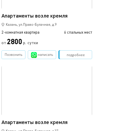
62м²
Апартаменты возле кремля
Казань, ул.Право-Булачная, д.9
2-комнатная квартира
6 спальных мест
2800
от
р.
сутки
Позвонить
написать
Забронировать
подробнее
обновлено 07.09.2022
75м²
Апартаменты возле кремля
Казань, ул.Право-Булачная, д.37