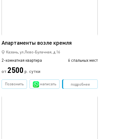
60м²
Апартаменты возле кремля
Казань, ул.Лево-Булачная, д.16
2-комнатная квартира
6 спальных мест
2500
от
р.
сутки
Позвонить
написать
Забронировать
подробнее
обновлено 07.05.2022