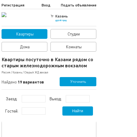
Регистрация
Вход
Подать объявление
Казань
другой город
Квартиры
Студии
Дома
Комнаты
Квартиры посуточно в Казани рядом со
старым железнодорожным вокзалом
Россия
/
Казань
/
Старый ЖД вокзал
Уточнить
Найдено
19 вариантов
Заезд:
Выезд:
Гостей:
Найти
обновлено 09.03.2024