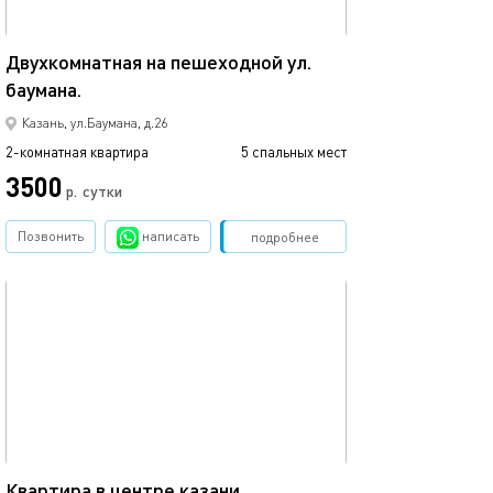
52м²
Двухкомнатная на пешеходной ул.
баумана.
Казань, ул.Баумана, д.26
2-комнатная квартира
5 спальных мест
3500
р.
сутки
Позвонить
написать
Забронировать
подробнее
обновлено 16.11.2020
60м²
Квартира в центре казани