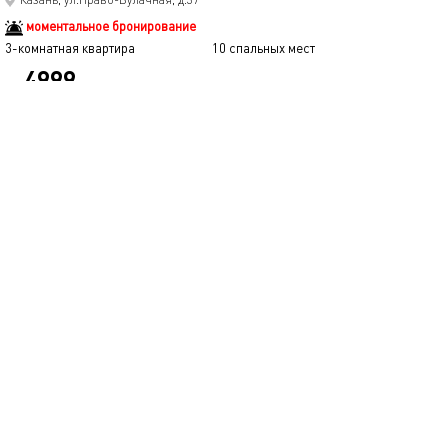
моментальное бронирование
3-комнатная квартира
10 спальных мест
4999
от
р.
сутки
Позвонить
написать
Забронировать
подробнее
обновлено 17.04.2023
50м²
Апартаменты возле вокзала
Казань, ул.Гаяза Исхаки, д.1
моментальное бронирование
2-комнатная квартира
4 спальных мест