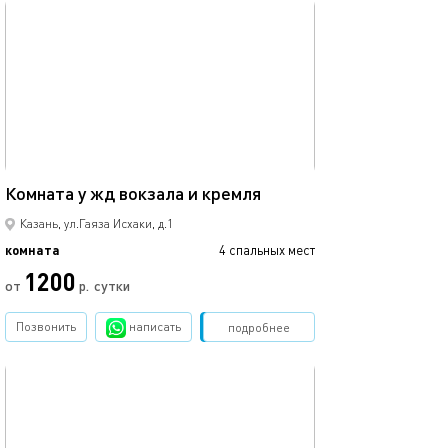
обновлено 16.01.2021
16м²
Комната у жд вокзала и кремля
Казань, ул.Гаяза Исхаки, д.1
комната
4 спальных мест
1200
от
р.
сутки
Позвонить
написать
Забронировать
подробнее
обновлено 18.01.2021