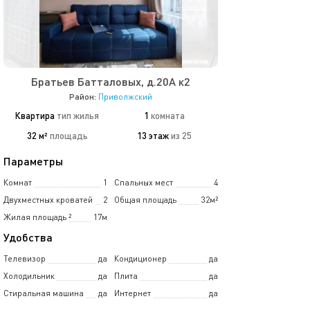
Братьев Батталовых, д.20А к2
Район:
Приволжский
Квартира
тип жилья
1
комната
32 м²
площадь
13 этаж
из 25
Параметры
Комнат
1
Спальных мест
4
Двухместных кроватей
2
Общая площадь
32м²
Жилая площадь
²
17м
Удобства
Телевизор
да
Кондиционер
да
Холодильник
да
Плита
да
Стиральная машина
да
Интернет
да