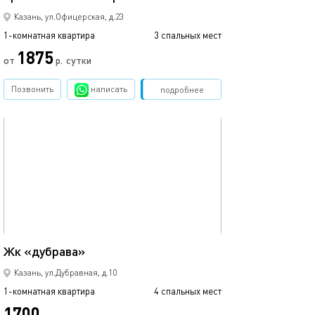
Казань, ул.Офицерская, д.23
1-комнатная квартира
3 спальных мест
1-комнатная квартира
1875
от
р.
сутки
от
Позвонить
написать
Забронировать
подробнее
обновлено 10.12.2024
Ещё фото
46м²
Жк «дубрава»
Уютная студия в
Казань, ул.Дубравная, д.10
1-комнатная квартира
4 спальных мест
1-комнатная квартира
1700