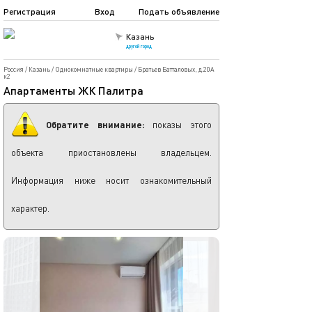
Регистрация
Вход
Подать объявление
Казань
другой город
Россия
/
Казань
/
Однокомнатные квартиры
/
Братьев Батталовых, д.20А
к2
Апартаменты ЖК Палитра
Обратите внимание:
показы этого
объекта приостановлены владельцем.
Информация ниже носит ознакомительный
характер.