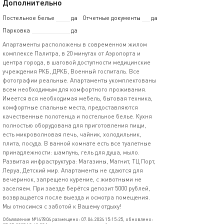
Дополнительно
Постельное белье
да
Отчетные документы
да
Парковка
да
Апартаменты расположены в современном жилом
комплексе Палитра, в 20 минутах от Аэропорта и
центра города, в шаговой доступности медицинские
учреждения РКБ, ДРКБ, Военный госпиталь. Все
фотографии реальные. Апартаменты укомплектованы
всем необходимым для комфортного проживания.
Имеется вся необходимая мебель, бытовая техника,
комфортные спальные места, предоставляются
качественные полотенца и постельное белье. Кухня
полностью оборудована для приготовления пищи,
есть микроволновая печь, чайник, холодильник,
плита, посуда. В ванной комнате есть все туалетные
принадлежности: шампунь, гель для душа, мыло.
Развитая инфраструктура: Магазины, Магнит, ТЦ Порт,
Леруа, Детский мир. Апартаменты не сдаются для
вечеринок, запрещено курение, с животными не
заселяем. При заезде берётся депозит 5000 рублей,
возвращается после выезда и осмотра помещения.
Мы относимся с заботой к Вашему отдыху!
Объявление №147804 размещено: 07.06.2024 15:15:25, обновлено: