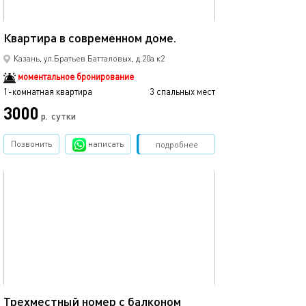
35м²
Квартира в современном доме.
Новая однокомн
Казань, ул.Братьев Батталовых, д.20а к2
моментальное бронирование
1-комнатная квартира
3 спальных мест
1-комнатная квартира
3000
3500
р.
сутки
Позвонить
написать
Забронировать
подробнее
обновлено 02.04.2024
Ещё фото
25м²
Трехместный номер с балконом
4-х местный но