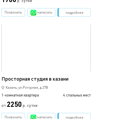
р.
сутки
от
Позвонить
написать
Забронировать
подробнее
обновлено 22.03.2022
Ещё фото
42м²
Просторная студия в казани
Уютная студия в
Казань, ул.Роторная, д.27В
1-комнатная квартира
4 спальных мест
1-комнатная квартира
2250
от
р.
сутки
от
Позвонить
написать
Забронировать
подробнее