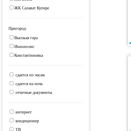
Чуйкова
Корстон
ЖК Салават Купере
Мечеть Кул-Шариф
НКЦ Казань
Пригород:
озеро Нижний Кабан
Высокая гора
парк Тысячелетия
Иннополис
РКБ
Константиновка
Северный ЖД вокзал
СК Баскет-холл
сдается по часам
Советская площадь
сдается на ночь
Старый ЖД вокзал
отчетные документы
Татнефть Арена
ТЦ Кольцо
ТЦ Мега
интернет
ТЦ Франт
кондиционер
улица Баумана
ТВ