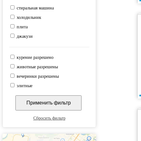
Центр
стиральная машина
Центр водных видов спорта
холодильник
плита
джакузи
курение разрешено
животные разрешены
вечеринки разрешены
элитные
Сбросить фильтр