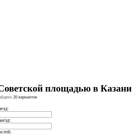
Советской площадью в Казани
айдено
20 вариантов
аезд:
ыезд:
остей: