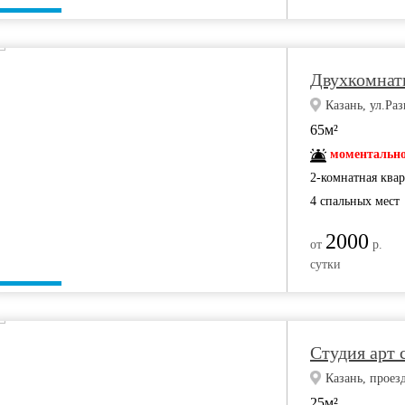
Двухкомнатн
Казань, ул.Ра
65м²
моментально
2-комнатная ква
4 спальных мест
2000
от
р.
сутки
Студия арт 
Казань, проез
25м²