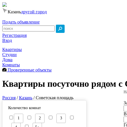
Казань
другой город
Подать объявление
Регистрация
Вход
Квартиры
Студии
Дома
Комнаты
Проверенные объекты
Квартиры посуточно рядом с 
Н
Россия
/
Казань
/
Советская площадь
З
Количество комнат
В
1
2
3
Г