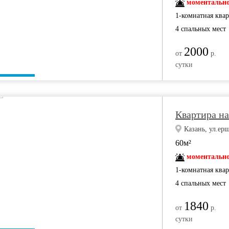
моментально
1-комнатная ква
4 спальных мест
2000
от
р.
сутки
Квартира н
Казань, ул.ерш
60м²
моментально
1-комнатная ква
4 спальных мест
1840
от
р.
сутки