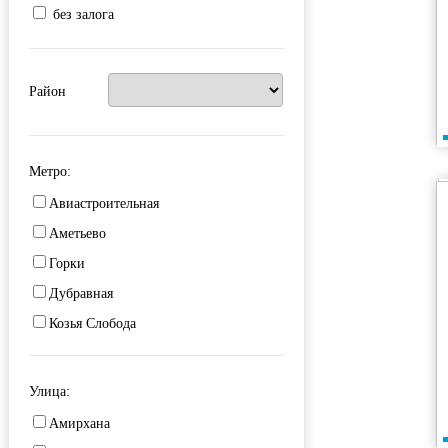
без залога
Район
Метро:
Авиастроительная
Аметьево
Горки
Дубравная
Козья Слобода
Кремлевская
Площадь Тукая
Улица:
Проспект Победы
Амирхана
Северный вокзал