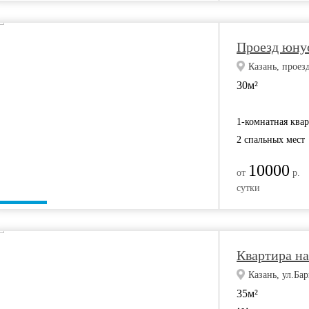
Проезд юнус
Казань, проез
30м²
1-комнатная ква
2 спальных мест
10000
от
р.
сутки
Квартира на
Казань, ул.Бар
35м²