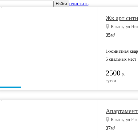
очистить
Найти
Жк арт сит
Казань, ул.Ни
35м²
1-комнатная ква
5 спальных мест
2500
р.
сутки
Апартамент
Казань, ул.Ра
37м²