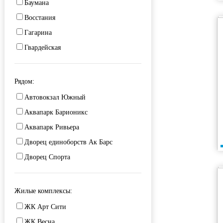
Баумана
Суконная слобода
Восстания
Яшьлек
Гагарина
Гвардейская
Декабристов
Дубравная
Рядом:
Зорге
Автовокзал Южный
Карла Маркса
Аквапарк Барионикс
Комсомольская
Аквапарк Ривьера
Космонавтов
Дворец единоборств Ак Барс
Парковая
Дворец Спорта
Проспект Победы
ДРКБ
Сибирский тракт
Казанский автовокзал
Жилые комплексы:
Фрунзе
Казанский Кремль
ЖК Арт Сити
Чистопольская
Казань Арена
ЖК Весна