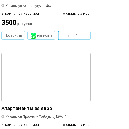
Казань, ул.Аделя Кутуя, д.44 а
2-комнатная квартира
6 спальных мест
2-комнатная квартира
3500
р.
сутки
от
Позвонить
написать
Забронировать
подробнее
обновлено 09.06.2022
Ещё фото
67м²
Апартаменты as евро
Апартаменты в 
Казань, ул.Проспект Победы, д.139Ак2
2-комнатная квартира
6 спальных мест
2-комнатная квартира