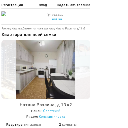
Регистрация
Вход
Подать объявление
Казань
другой город
Россия
/
Казань
/
Двухкомнатные квартиры
/
Натана Рахлина, д.13 к2
Квартира для всей семьи
Натана Рахлина, д.13 к2
Район:
Советский
Рядом:
Константиновка
Квартира
тип жилья
2
комнаты