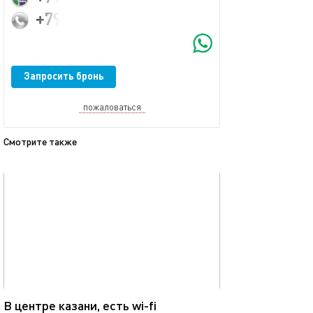
+79600424210
Запросить бронь
пожаловаться
Смотрите также
обновлено 01.09.2025
Ещё фото
74м²
Двухкомнатная 
В центре казани, есть wi-fi