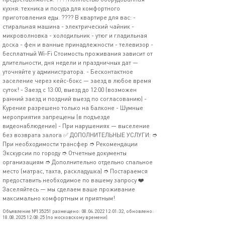
кухня: техника и посуда для комфортного
приготовления еды. ????️ В квартире для вас: -
стиральная машина - электрический чайник -
микроволновка - холодильник - утюг и гладильная
доска - фен и ванные принадлежности - телевизор -
бесплатный Wi-Fi Стоимость проживания зависит от
длительности, дня недели и праздничных дат —
уточняйте у администратора. - Бесконтактное
заселение через кейс-бокс — заезд в любое время
суток! - Заезд с 13:00, выезд до 12:00 (возможен
ранний заезд и поздний выезд по согласованию) -
Курение разрешено только на балконе - Шумные
мероприятия запрещены (в подъезде
видеонаблюдение) - При нарушениях — выселение
без возврата залога ✅ ДОПОЛНИТЕЛЬНЫЕ УСЛУГИ: ➮
При необходимости трансфер ➮ Рекомендации
Экскурсии по городу ➮ Отчетные документы
организациям ➮ Дополнительно отдельно спальное
место (матрас, тахта, раскладушка) ➮ Постараемся
предоставить необходимое по вашему запросу ❤️
Заселяйтесь — мы сделаем ваше проживание
максимально комфортным и приятным!
Объявление №135251 размещено: 08.04.2022 12:01:32, обновлено:
18.08.2025 12:08:25 (по московскому времени)