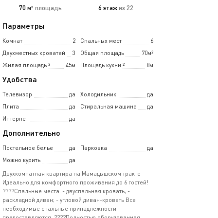
70 м²
площадь
6 этаж
из 22
Параметры
Комнат
2
Спальных мест
6
Двухместных кроватей
3
Общая площадь
70м²
Жилая площадь
²
45м
Площадь кухни
²
8м
Удобства
Телевизор
да
Холодильник
да
Плита
да
Стиральная машина
да
Интернет
да
Дополнительно
Постельное белье
да
Парковка
да
Можно курить
да
Двухкомнатная квартира на Мамадышском тракте
Идеально для комфортного проживания до 6 гостей!
????️Спальные места: - двуспальная кровать; -
раскладной диван; - угловой диван-кровать Все
необходимые спальные принадлежности
предоставляются. ????Полностью оборудованная