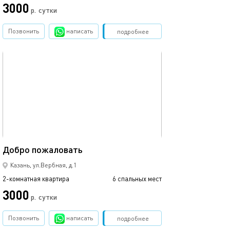
3000
р.
сутки
от
Позвонить
написать
Забронировать
подробнее
обновлено 10.12.2024
Ещё фото
65м²
Добро пожаловать
Евродвуша посу
Казань, ул.Вербная, д.1
2-комнатная квартира
6 спальных мест
2-комнатная квартира
3000
2500
р.
сутки
Позвонить
написать
Забронировать
подробнее