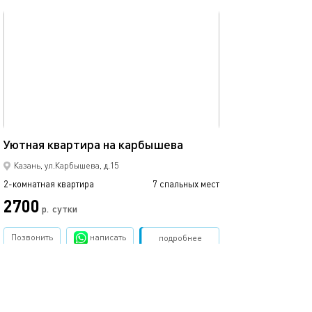
обновлено 12.02.2024
Ещё фото
55м²
Уютная квартира на карбышева
Уютная квартир
Казань, ул.Карбышева, д.15
2-комнатная квартира
7 спальных мест
2-комнатная квартира
2700
3000
р.
сутки
Позвонить
написать
Забронировать
подробнее
обновлено 05.07.2024