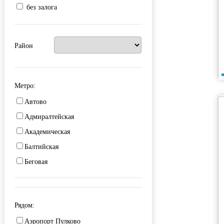
без залога
Район
Метро:
Автово
Адмиралтейская
Академическая
Балтийская
Беговая
Бухарестская
Василеостровский
Рядом:
Владимирская
Аэропорт Пулково
Волковская