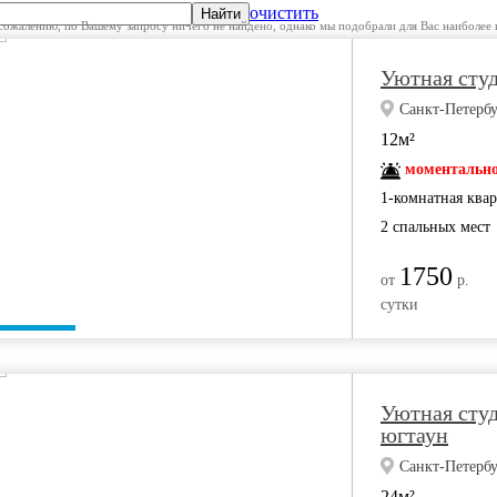
очистить
Найти
сожалению, по Вашему запросу ничего не найдено, однако мы подобрали для Вас наиболее 
Уютная студ
Санкт-Петербур
12м²
моментально
1-комнатная ква
2 спальных мест
1750
от
р.
сутки
Уютная студ
югтаун
Санкт-Петерб
24м²