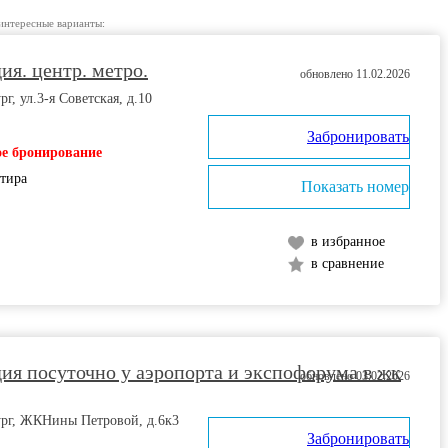
интересные варианты:
ия. центр. метро.
обновлено 11.02.2026
г, ул.3-я Советская, д.10
Забронировать
е бронирование
ртира
Показать номер
в избранное
в сравнение
ия посуточно у аэропорта и экспофорума в жк
обновлено 03.02.2026
ург, ЖКНины Петровой, д.6к3
Забронировать