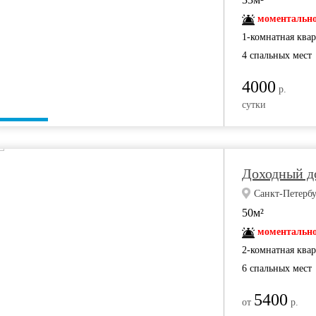
моментально
1-комнатная ква
4 спальных мест
4000
р.
сутки
Доходный д
Санкт-Петербур
50м²
моментально
2-комнатная ква
6 спальных мест
5400
от
р.