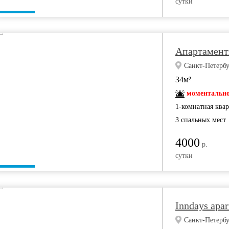
сутки
Апартаменты
Санкт-Петербу
34м²
моментально
1-комнатная ква
3 спальных мест
4000
р.
сутки
Inndays apa
Санкт-Петербу