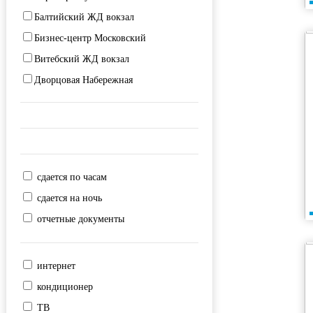
Балтийский ЖД вокзал
Выборгская
Бизнес-центр Московский
Горьковская
Витебский ЖД вокзал
Гостиный двор
Дворцовая Набережная
Гражданский проспект
Дворцовая площадь
Девяткино
Дворцовый мост
Достоевская
Заневская площадь
Дунайская
Зоопарк
Елизаровская
сдается по часам
Исаакиевская площадь
Звездная
сдается на ночь
Исаакиевский собор
Звенигородская
отчетные документы
Казанский собор
Зенит
Ладожский ЖД вокзал
Кировский завод
интернет
Мариинский театр
Комендантский проспект
кондиционер
Морской вокзал
Крестовский остров
ТВ
Московский ЖД вокзал
Купчино