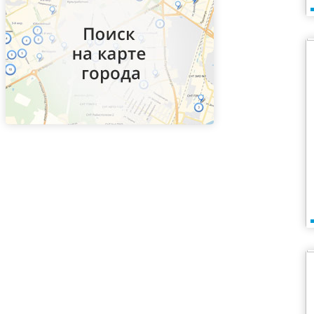
Парк Победы
Парнас
Петроградская
Пионерская
Площадь Александра Невского-1
Площадь Александра Невского-2
Площадь Восстания
Площадь Ленина
Площадь Мужества
Политехническая
Приморская
Пролетарская
Проспект Большевиков
Проспект Ветеранов