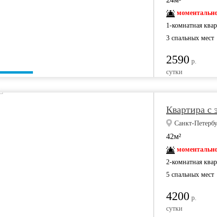
моментально
1-комнатная ква
3 спальных мест
2590
р.
сутки
Квартира с 
Санкт-Петербу
42м²
моментально
2-комнатная ква
5 спальных мест
4200
р.
сутки