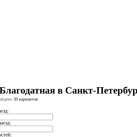
 Благодатная в Санкт-Петербу
айдено
30 вариантов
аезд:
ыезд:
остей: