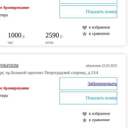
е бронирование
Показать номер
ртира
в избранное
1000
2590
в сравнение
р.
р.
час
ночь
эркером
обновлено 22.03.2025
рг, пр.Большой проспект Петроградской стороны, д.13/4
Забронировать
е бронирование
ртира
Показать номер
в избранное
в сравнение