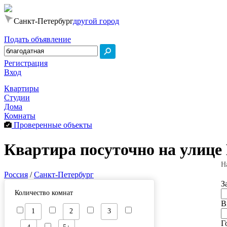
Санкт-Петербург
другой город
Подать объявление
Регистрация
Вход
Квартиры
Студии
Дома
Комнаты
Проверенные объекты
Квартира посуточно на улице
Н
Россия
/
Санкт-Петербург
З
Количество комнат
В
1
2
3
Г