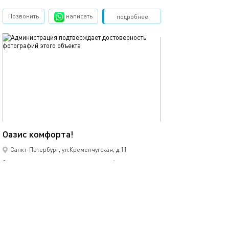
Позвонить
написать
Забронировать
подробнее
обновлено 03.10.2025
90м²
Оазис комфорта!
Санкт-Петербург, ул.Кременчугская, д.11
2-комнатная квартира
6 спальных мест
3304
от
р.
сутки
Позвонить
написать
Забронировать
подробнее
обновлено 18.11.2025