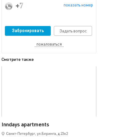
+7 (891) 181-24-73
показать номер
Забронировать
Задать вопрос
пожаловаться
Смотрите также
обновлено 03.08.2026
Ещё фото
52м²
Inndays apartments
Inndays apartme
Санкт-Петербург, ул.Беринга, д.23к2