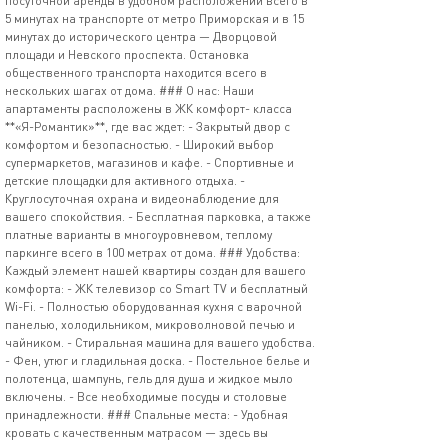
посуточной аренды в удобном расположении всего в
5 минутах на транспорте от метро Приморская и в 15
минутах до исторического центра — Дворцовой
площади и Невского проспекта. Остановка
общественного транспорта находится всего в
нескольких шагах от дома. ### О нас: Наши
апартаменты расположены в ЖК комфорт- класса
**«Я-Романтик»**, где вас ждет: - Закрытый двор с
комфортом и безопасностью. - Широкий выбор
супермаркетов, магазинов и кафе. - Спортивные и
детские площадки для активного отдыха. -
Круглосуточная охрана и видеонаблюдение для
вашего спокойствия. - Бесплатная парковка, а также
платные варианты в многоуровневом, теплому
паркинге всего в 100 метрах от дома. ### Удобства:
Каждый элемент нашей квартиры создан для вашего
комфорта: - ЖК телевизор со Smart TV и бесплатный
Wi-Fi. - Полностью оборудованная кухня с варочной
панелью, холодильником, микроволновой печью и
чайником. - Стиральная машина для вашего удобства.
- Фен, утюг и гладильная доска. - Постельное белье и
полотенца, шампунь, гель для душа и жидкое мыло
включены. - Все необходимые посуды и столовые
принадлежности. ### Спальные места: - Удобная
кровать с качественным матрасом — здесь вы