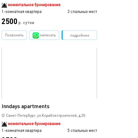
моментальное бронирование
1-комнатная квартира
3 спальных мест
1-комнатная квартира
2500
2500
р.
сутки
Позвонить
написать
Забронировать
подробнее
обновлено 03.08.2026
Ещё фото
51м²
Inndays apartments
Inndays apartme
Санкт-Петербург, ул.Кораблестроителей, д.30
моментальное бронирование
1-комнатная квартира
5 спальных мест
1-комнатная квартира