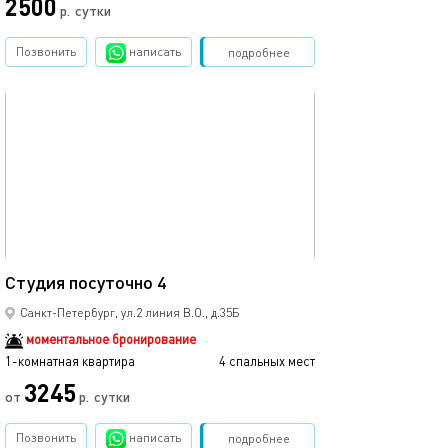
2500
2500
р.
сутки
Позвонить
написать
Забронировать
подробнее
обновлено 26.07.2023
Ещё фото
24м²
Студия посуточно 4
Студия посуточ
Санкт-Петербург, ул.2 линия В.О., д.35Б
моментальное бронирование
1-комнатная квартира
4 спальных мест
1-комнатная квартира
3245
от
р.
сутки
от
Позвонить
написать
Забронировать
подробнее