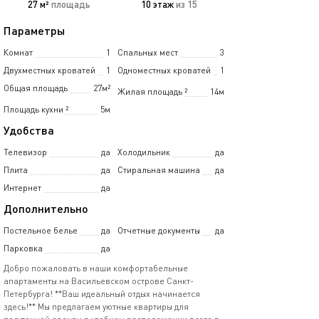
27 м²
площадь
10 этаж
из 15
Параметры
Комнат
1
Спальных мест
3
Двухместных кроватей
1
Одноместных кроватей
1
Общая площадь
27м²
Жилая площадь
²
14м
Площадь кухни
²
5м
Удобства
Телевизор
да
Холодильник
да
Плита
да
Стиральная машина
да
Интернет
да
Дополнительно
Постельное белье
да
Отчетные документы
да
Парковка
да
Добро пожаловать в наши комфортабельные
апартаменты на Васильевском острове Санкт-
Петербурга! **Ваш идеальный отдых начинается
здесь!** Мы предлагаем уютные квартиры для