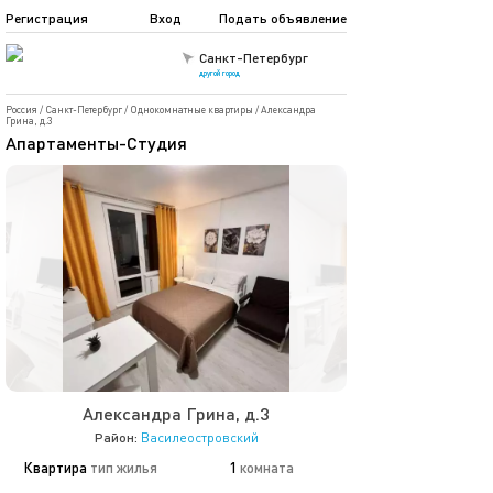
Регистрация
Вход
Подать объявление
Санкт-Петербург
другой город
Россия
/
Санкт-Петербург
/
Однокомнатные квартиры
/
Александра
Грина, д.3
Апартаменты-Студия
Александра Грина, д.3
Район:
Василеостровский
Квартира
тип жилья
1
комната