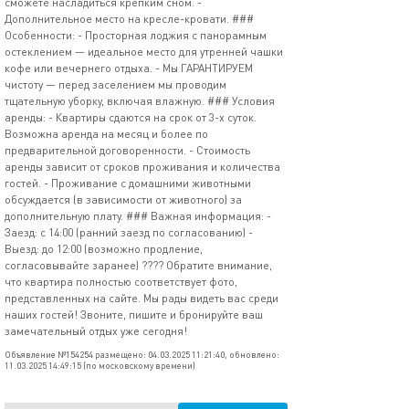
сможете насладиться крепким сном. -
Дополнительное место на кресле-кровати. ###
Особенности: - Просторная лоджия с панорамным
остеклением — идеальное место для утренней чашки
кофе или вечернего отдыха. - Мы ГАРАНТИРУЕМ
чистоту — перед заселением мы проводим
тщательную уборку, включая влажную. ### Условия
аренды: - Квартиры сдаются на срок от 3-х суток.
Возможна аренда на месяц и более по
предварительной договоренности. - Стоимость
аренды зависит от сроков проживания и количества
гостей. - Проживание с домашними животными
обсуждается (в зависимости от животного) за
дополнительную плату. ### Важная информация: -
Заезд: с 14:00 (ранний заезд по согласованию) -
Выезд: до 12:00 (возможно продление,
согласовывайте заранее) ???? Обратите внимание,
что квартира полностью соответствует фото,
представленных на сайте. Мы рады видеть вас среди
наших гостей! Звоните, пишите и бронируйте ваш
замечательный отдых уже сегодня!
Объявление №154254 размещено: 04.03.2025 11:21:40, обновлено:
11.03.2025 14:49:15 (по московскому времени)