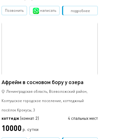
Позвонить
написать
Забронировать
подробнее
обновлено 04.05.2025
62м²
Афрейм в сосновом бору у озера
Ленинградская область, Всеволожский район,
Колтушское городское поселение, коттеджный
посёлок Крокусы, 3
коттедж
(комнат: 2)
4 спальных мест
10000
р.
сутки