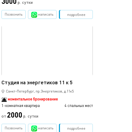
3000
3500
р.
сутки
Позвонить
написать
Забронировать
подробнее
обновлено 14.06.2023
Ещё фото
30м²
Студия на энергетиков 11 к 5
Стильная студия
Санкт-Петербург, пр.Энергетиков, д.11к5
моментальное бронирование
1-комнатная квартира
4 спальных мест
1-комнатная квартира
2000
от
р.
сутки
от
Позвонить
написать
Забронировать
подробнее