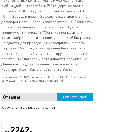
пакет отчетных документов; -с и без НДС, оплата
любым удобным способом; ⏰Стандартное время
заезда в 14:00, стандартное время выезда в 12:00.
Ранний заезд и поздний выезд предоставляется по
договоренности и оплачивается отдельно. Стоимость
зависит от количество ночей и сезона. Сдаем
минимум от 2-4 суток. ????Остались вопросы или
хотите забронировать - звоните и пишите! Квартира
не сдается для проведения мероприятий любого
формата!⭐️Мы предлагаем удобное бесконтактное
заселение. До прибытия в квартиру подписывается
электронный договор и оплачивается проживание.
Далее вам будут направлены коды доступа от
квартиры. Ждём Вас в апартаменты Веста!
Объявление №130773 размещено: 19.01.2021 16:48:11, обновлено:
09.09.2024 17:14:16 (по московскому времени)
Отзывы
написать свой
К сожалению отзывов пока нет.
2242
от
р.