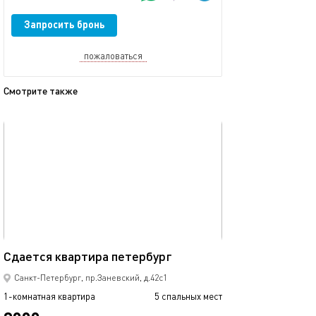
Запросить бронь
пожаловаться
Смотрите также
обновлено 10.04.2024
Ещё фото
36м²
Квартира у мет
Сдается квaртирa петербург
Санкт-Петербург, пр.Заневский, д.42с1
1-комнатная квартира
5 спальных мест
1-комнатная квартира