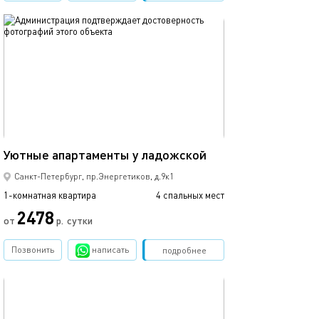
обновлено 09.09.2024
Ещё фото
40м²
Уютные апартаменты у ладожской
Апартаменты с 
Санкт-Петербург, пр.Энергетиков, д.9к1
1-комнатная квартира
4 спальных мест
1-комнатная квартира
2478
от
р.
сутки
от
Позвонить
написать
Забронировать
подробнее
обновлено 01.04.2022