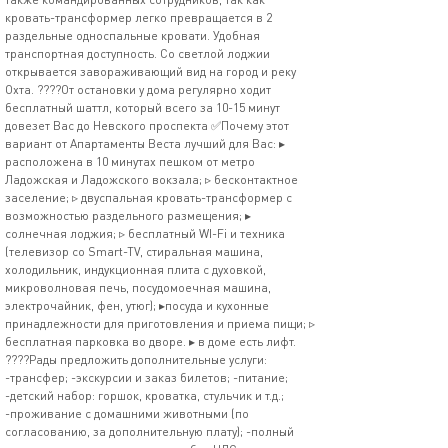
кровать-трансформер легко превращается в 2
раздельные односпальные кровати. Удобная
транспортная доступность. Со светлой лоджии
открывается завораживающий вид на город и реку
Охта. ????От остановки у дома регулярно ходит
бесплатный шаттл, который всего за 10-15 минут
довезет Вас до Невского проспекта ✅Почему этот
вариант от Апартаменты Веста лучший для Вас: ▸
расположена в 10 минутах пешком от метро
Ладожская и Ладожского вокзала; ▹ бесконтактное
заселение; ▹ двуспальная кровать-трансформер с
возможностью раздельного размещения; ▸
солнечная лоджия; ▹ бесплатный WI-Fi и техника
(телевизор со Smart-TV, стиральная машина,
холодильник, индукционная плита с духовкой,
микроволновая печь, посудомоечная машина,
электрочайник, фен, утюг); ▸посуда и кухонные
принадлежности для приготовления и приема пищи; ▹
бесплатная парковка во дворе. ▸ в доме есть лифт.
????Рады предложить дополнительные услуги:
-трансфер; -экскурсии и заказ билетов; -питание;
-детский набор: горшок, кроватка, стульчик и т.д.;
-проживание с домашними животными (по
согласованию, за дополнительную плату); -полный