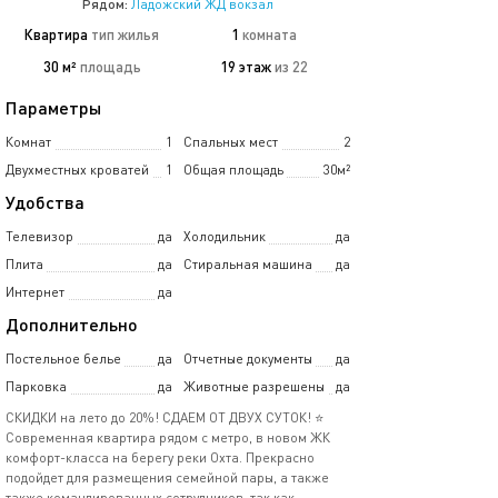
Рядом:
Ладожский ЖД вокзал
Квартира
тип жилья
1
комната
30 м²
площадь
19 этаж
из 22
Параметры
Комнат
1
Спальных мест
2
Двухместных кроватей
1
Общая площадь
30м²
Удобства
Телевизор
да
Холодильник
да
Плита
да
Стиральная машина
да
Интернет
да
Дополнительно
Постельное белье
да
Отчетные документы
да
Парковка
да
Животные разрешены
да
СКИДКИ на лето до 20%! СДАЕМ ОТ ДВУХ СУТОК! ⭐
Современная квартира рядом с метро, в новом ЖК
комфорт-класса на берегу реки Охта. Прекрасно
подойдет для размещения семейной пары, а также
также командированных сотрудников, так как