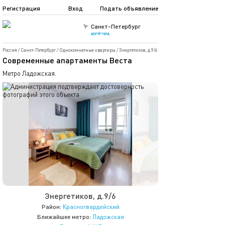
Регистрация
Вход
Подать объявление
Санкт-Петербург
другой город
Россия
/
Санкт-Петербург
/
Однокомнатные квартиры
/
Энергетиков, д.9/6
Современные апартаменты Веста
Метро Ладожская.
Энергетиков, д.9/6
Район:
Красногвардейский
Ближайшее метро:
Ладожская