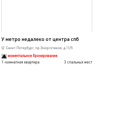
Ещё фото
26м²
У метро недалеко от центра спб
Апартаменты не
Санкт-Петербург, пр.Энергетиков, д.11/5
моментальное бронирование
1-комнатная квартира
3 спальных мест
1-комнатная квартира
2000
от
р.
сутки
от
Позвонить
написать
Забронировать
подробнее
обновлено 01.04.2022
Ещё фото