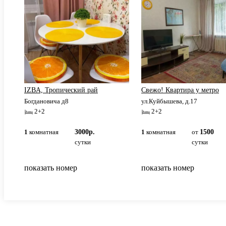
IZBA, Тропический рай
Свежо! Квартира у метро
Богдановича д8
ул.Куйбышева, д.17
2+2
2+2
1
комнатная
3000р.
1
комнатная
от
1500
сутки
сутки
показать номер
показать номер