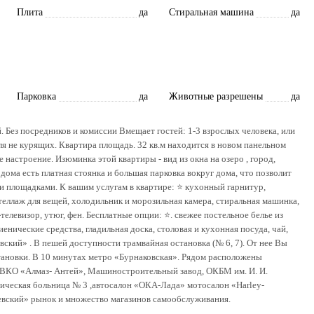
Плита
да
Стиральная машина
да
Парковка
да
Животные разрешены
да
Без посредников и комиссии Вмещает гостей: 1-3 взрослых человека, или
ля не курящих. Квартира площадь. 32 кв.м находится в новом панельном
 настроение. Изюминка этой квартиры - вид из окна на озеро , город,
дома есть платная стоянка и большая парковка вокруг дома, что позволит
и площадками. К вашим услугам в квартире: ⭐️ кухонный гарнитур,
стеллаж для вещей, холодильник и морозильная камера, стиральная машинка,
левизор, утюг, фен. Бесплатные опции: ⭐️. свежее постельное белье из
иенические средства, гладильная доска, столовая и кухонная посуда, чай,
ский» . В пешей доступности трамвайная остановка (№ 6, 7). От нее Вы
остановки. В 10 минутах метро «Бурнаковская». Рядом расположены
КО «Алмаз- Антей», Машиностроительный завод, ОКБМ им. И. И.
еская больница № 3 ,автосалон «ОКА-Лада» мотосалон «Harley-
еевский» рынок и множество магазинов самообслуживания.