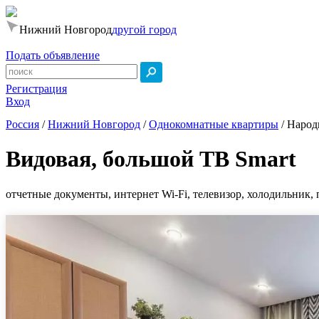
Нижний Новгород
другой город
Подать объявление
Регистрация
Вход
Россия
/
Нижний Новгород
/
Однокомнатные квартиры
/
Народ
Видовая, большой ТВ Smart
отчетные документы, интернет Wi-Fi, телевизор, холодильник, 