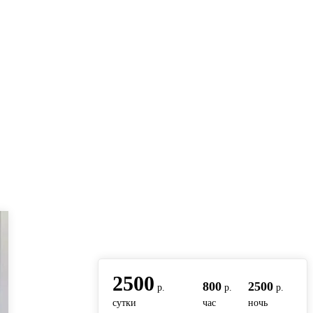
вернуться на главную
2500
800
2500
р.
р.
р.
сутки
час
ночь