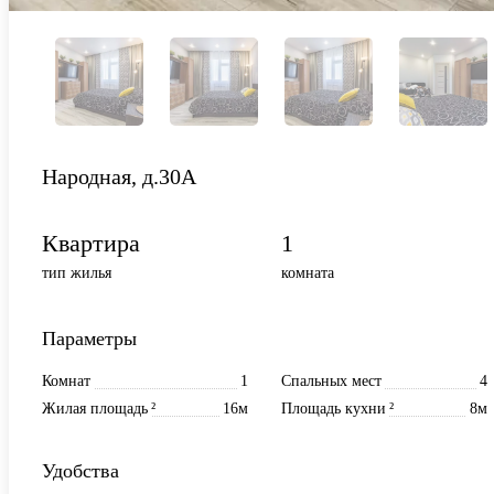
Народная, д.30А
Квартира
1
тип жилья
комната
Параметры
Комнат
1
Спальных мест
4
Жилая площадь
²
16м
Площадь кухни
²
8м
Удобства