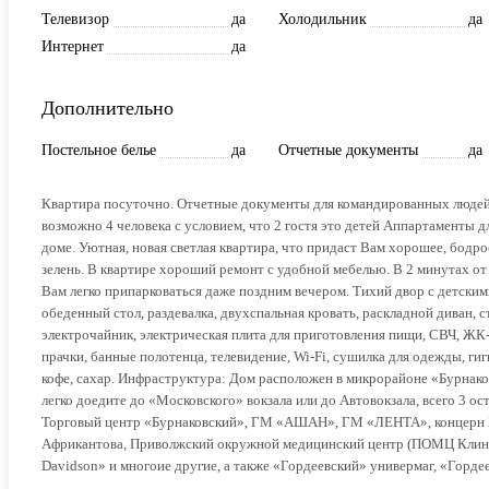
Телевизор
да
Холодильник
да
Интернет
да
Дополнительно
Постельное белье
да
Отчетные документы
да
Квартира посуточно. Отчетные документы для командированных людей. 
возможно 4 человека с условием, что 2 гостя это детей Аппартаменты д
доме. Уютная, новая светлая квартира, что придаст Вам хорошее, бодрое
зелень. В квартире хороший ремонт с удобной мебелью. В 2 минутах от 
Вам легко припарковаться даже поздним вечером. Тихий двор с детским
обеденный стол, раздевалка, двухспальная кровать, раскладной диван, 
электрочайник, электрическая плита для приготовления пищи, СВЧ, ЖК-те
прачки, банные полотенца, телевидение, Wi-Fi, сушилка для одежды, гиг
кофе, сахар. Инфраструктура: Дом расположен в микрорайоне «Бурнаков
легко доедите до «Московского» вокзала или до Автовокзала, всего 3 
Торговый центр «Бурнаковский», ГМ «АШАН», ГМ «ЛЕНТА», концерн В
Африкантова, Приволжский окружной медицинский центр (ПОМЦ Клинич
Davidson» и многоие другие, а также «Гордеевский» универмаг, «Горд