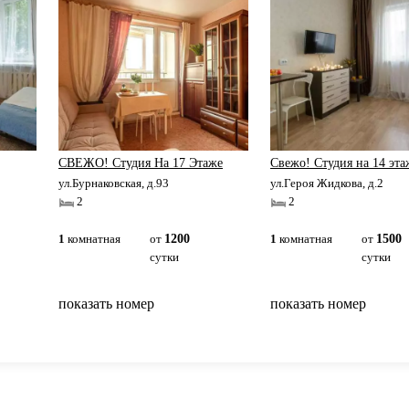
СВЕЖО! Студия На 17 Этаже
Свежо! Студия на 14 эта
ул.Бурнаковская, д.93
ул.Героя Жидкова, д.2
2
2
1
комнатная
от
1200
1
комнатная
от
1500
сутки
сутки
показать номер
показать номер
вернуться на главную