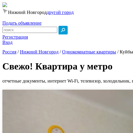
Нижний Новгород
другой город
Подать объявление
Регистрация
Вход
Россия
/
Нижний Новгород
/
Однокомнатные квартиры
/
Куйбы
Свежо! Квартира у метро
отчетные документы, интернет Wi-Fi, телевизор, холодильник, 