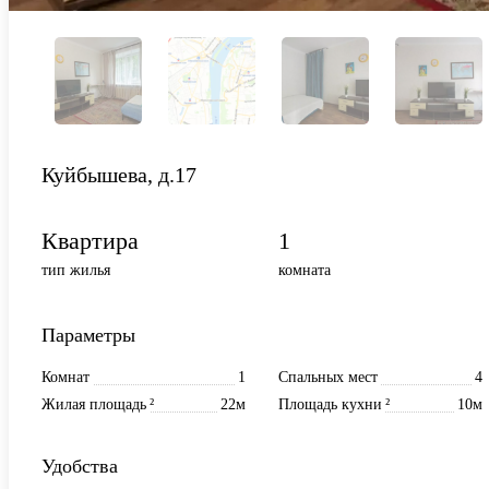
Куйбышева, д.17
Квартира
1
тип жилья
комната
Параметры
Комнат
1
Спальных мест
4
Жилая площадь
²
22м
Площадь кухни
²
10м
Удобства