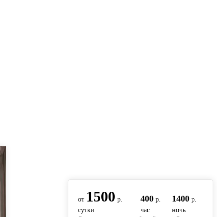
вернуться на главную
1500
400
1400
от
р.
р.
р.
сутки
час
ночь