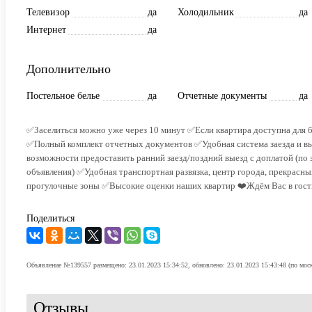
Телевизор
да
Холодильник
да
Интернет
да
Дополнительно
Постельное белье
да
Отчетные документы
да
✅Заселиться можно уже через 10 минут ✅Если квартира доступна для б
✅Полный комплект отчетных документов ✅Удобная система заезда и вы
возможности предоставить ранний заезд/поздний выезд с доплатой (по 
объявления) ✅Удобная транспортная развязка, центр города, прекрасный
прогулочные зоны ✅Высокие оценки наших квартир ❤️Ждём Вас в гост
Поделиться
Объявление №139557 размещено: 23.01.2023 15:34:52, обновлено: 23.01.2023 15:43:48 (по мос
Отзывы