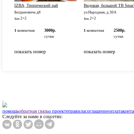
IZBA, Тропический рай
Видовая, большой ТВ Smar
Богдановича д8
ул.Народная, д.30А
2+2
2+2
1
комнатная
3000р.
1
комнатная
2500р.
сутки
сутки
показать номер
показать номер
.
помощь
обратная связь
о проекте
правила
соглашение
оплата
конт
Следуйте за нами в соцсетях: