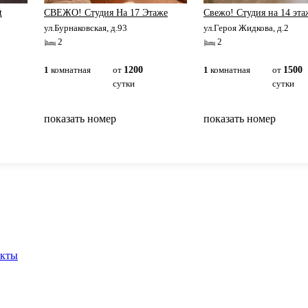
t
СВЕЖО! Студия На 17 Этаже
Свежо! Студия на 14 эта
ул.Бурнаковская, д.93
ул.Героя Жидкова, д.2
2
2
1
комнатная
от
1200
1
комнатная
от
1500
сутки
сутки
показать номер
показать номер
вернуться на главную
акты