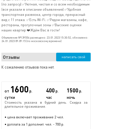
(по запросу) ✅Уютная, чистая и со всем необходимым
(все указали в описании объявления) ✅Удобная
транспортная развязка, центр города, прекрасный
вид с 11 этажа. ✅Есть Wi-Fi. ✅Рядом магазины, кафе,
рестораны, прогулочные зоны ✅Высокие оценки
наших квартир ❤️Ждём Вас в гости!
Объявление №139556 размещено: 23.01.2023 15:30:52, обновлено:
24.01.2023 09:09:15 (по московскому времени)
Отзывы
написать свой
К сожалению отзывов пока нет.
1600
400
1500
от
р.
р.
р.
сутки
час
ночь
Стоимость указана в будний день. Скидка за
длительное проживание.
• цена включает проживание 2 чел.
• доплата за 1 дополнит. чел. - 700 р.