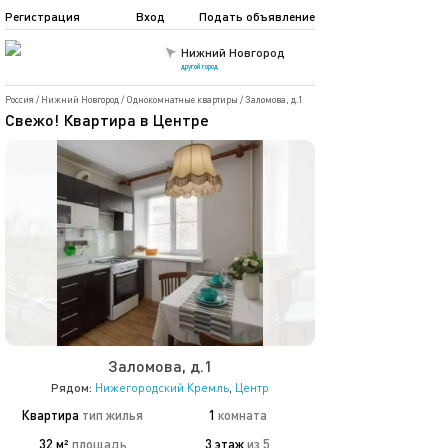
Регистрация
Вход
Подать объявление
Нижний Новгород
другой город
Россия
/
Нижний Новгород
/
Однокомнатные квартиры
/
Заломова, д.1
Свежо! Квартира в Центре
Заломова, д.1
Рядом:
Нижегородский Кремль
,
Центр
Квартира
тип жилья
1
комната
32 м²
площадь
3 этаж
из 5