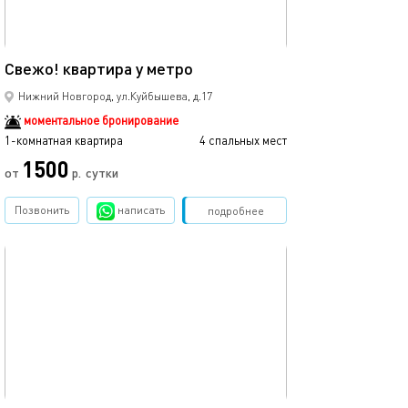
32м²
Свежо! квартира у метро
Свежо! студия 
Нижний Новгород, ул.Куйбышева, д.17
моментальное бронирование
1-комнатная квартира
4 спальных мест
1-комнатная квартира
1500
от
р.
сутки
от
Позвонить
написать
Забронировать
подробнее
обновлено 29.01.2023
Ещё фото
24м²