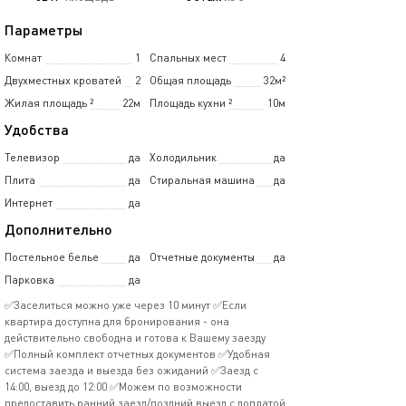
Параметры
Комнат
1
Спальных мест
4
Двухместных кроватей
2
Общая площадь
32м²
Жилая площадь
²
22м
Площадь кухни
²
10м
Удобства
Телевизор
да
Холодильник
да
Плита
да
Стиральная машина
да
Интернет
да
Дополнительно
Постельное белье
да
Отчетные документы
да
Парковка
да
✅Заселиться можно уже через 10 минут ✅Если
квартира доступна для бронирования - она
действительно свободна и готова к Вашему заезду
✅Полный комплект отчетных документов ✅Удобная
система заезда и выезда без ожиданий ✅Заезд с
14:00, выезд до 12:00 ✅Можем по возможности
предоставить ранний заезд/поздний выезд с доплатой