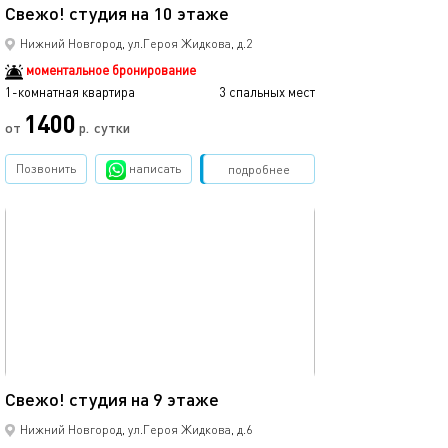
Свежо! студия на 10 этаже
Свежо! студия 
Нижний Новгород, ул.Героя Жидкова, д.2
моментальное бронирование
1-комнатная квартира
3 спальных мест
1-комнатная квартира
1400
от
р.
сутки
от
Позвонить
написать
Забронировать
подробнее
обновлено 28.01.2023
Ещё фото
23м²
Свежо! студия на 9 этаже
Свежо! студия 
Нижний Новгород, ул.Героя Жидкова, д.6