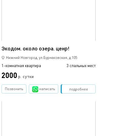
Ещё фото
30м²
Экодом. около озера. ценр!
Izba, тропическ
Нижний Новгород, ул.Бурнаковская, д.105
1-комнатная квартира
3 спальных мест
1-комнатная квартира
2000
3000
р.
сутки
Позвонить
написать
Забронировать
подробнее
обновлено 23.01.2023
Ещё фото