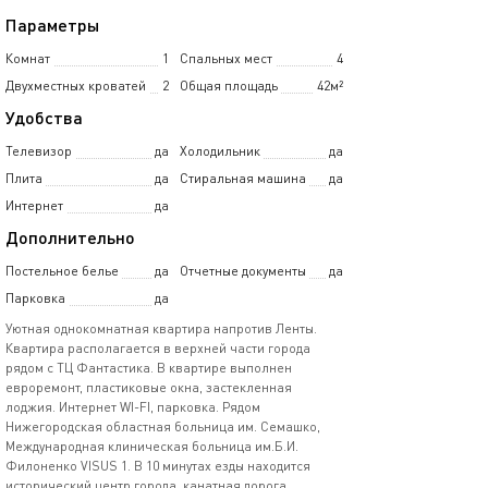
Параметры
Комнат
1
Спальных мест
4
Двухместных кроватей
2
Общая площадь
42м²
Удобства
Телевизор
да
Холодильник
да
Плита
да
Стиральная машина
да
Интернет
да
Дополнительно
Постельное белье
да
Отчетные документы
да
Парковка
да
Уютная однокомнатная квартира напротив Ленты.
Квартира располагается в верхней части города
рядом с ТЦ Фантастика. В квартире выполнен
евроремонт, пластиковые окна, застекленная
лоджия. Интернет WI-FI, парковка. Рядом
Нижегородская областная больница им. Семашко,
Международная клиническая больница им.Б.И.
Филоненко VISUS 1. В 10 минутах езды находится
исторический центр города, канатная дорога,