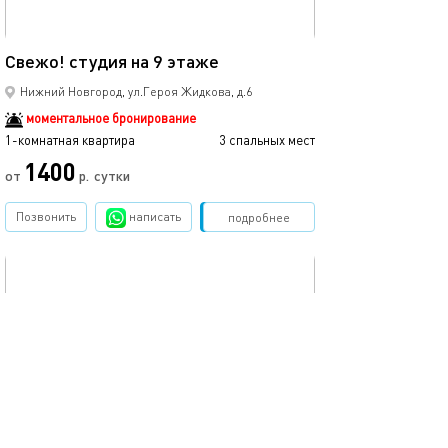
23м²
Свежо! студия на 9 этаже
Свежо! студия 
Нижний Новгород, ул.Героя Жидкова, д.6
моментальное бронирование
1-комнатная квартира
3 спальных мест
1-комнатная квартира
1400
от
р.
сутки
от
Позвонить
написать
Забронировать
подробнее
обновлено 28.01.2023
Ещё фото
24м²
Свежо! студия на 11 этаже
Свежо! студия 