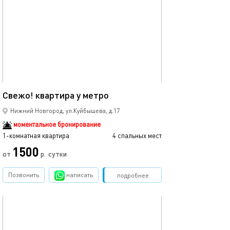
Ещё фото
32м²
Свежо! квартира у метро
Свежо! студия 
Нижний Новгород, ул.Куйбышева, д.17
моментальное бронирование
1-комнатная квартира
4 спальных мест
1-комнатная квартира
1500
от
р.
сутки
от
Позвонить
написать
Забронировать
подробнее
обновлено 29.01.2023