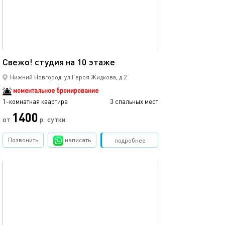
Ещё фото
24м²
Свежо! студия на 10 этаже
Свежо! студия 
Нижний Новгород, ул.Героя Жидкова, д.2
моментальное бронирование
1-комнатная квартира
3 спальных мест
1-комнатная квартира
1400
от
р.
сутки
от
Позвонить
написать
Забронировать
подробнее
обновлено 28.01.2023
Ещё фото