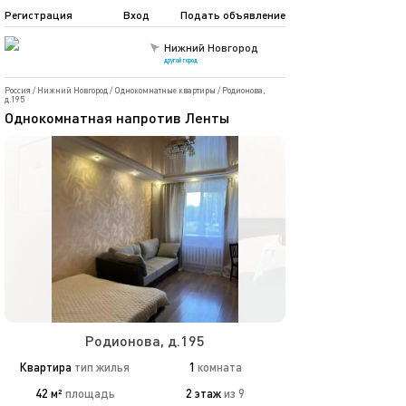
Регистрация
Вход
Подать объявление
Нижний Новгород
другой город
Россия
/
Нижний Новгород
/
Однокомнатные квартиры
/
Родионова,
д.195
Однокомнатная напротив Ленты
Родионова, д.195
Квартира
тип жилья
1
комната
42 м²
площадь
2 этаж
из 9