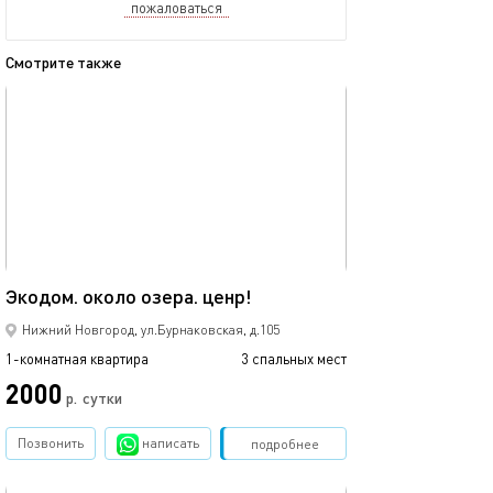
пожаловаться
Смотрите также
обновлено 07.12.2025
Ещё фото
30м²
Экодом. около озера. ценр!
Izba, тропическ
Нижний Новгород, ул.Бурнаковская, д.105
1-комнатная квартира
3 спальных мест
1-комнатная квартира
2000
3000
р.
сутки
Позвонить
написать
Забронировать
подробнее
обновлено 23.01.2023