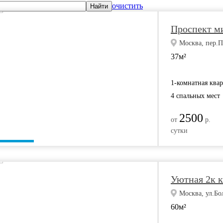
очистить
Найти
Проспект ми
Москва, пер.П
37м²
1-комнатная ква
4 спальных мест
2500
от
р.
сутки
Уютная 2к к
Москва, ул.Бо
60м²