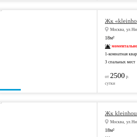
Жк «kleinho
Москва, ул.Ни
18м²
моментально
1-комнатная ква
3 спальных мест
2500
от
р.
сутки
Жк kleinhous
Москва, ул.Ни
18м²