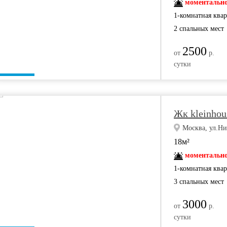
моментально
1-комнатная ква
2 спальных мест
2500
от
р.
сутки
Жк kleinhous
Москва, ул.Ни
18м²
моментально
1-комнатная ква
3 спальных мест
3000
от
р.
сутки