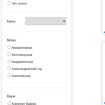
без залога
Район
Метро:
Авиамоторная
Автозаводская
Академическая
Александровский сад
Алексеевская
Алма-Атинская
Алтуфьево
Рядом:
Аминьевская
Аэропорт Быково
Андроновка