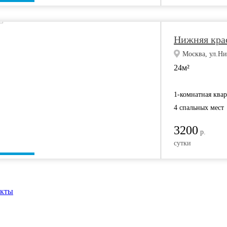
Нижняя крас
Москва, ул.Ни
24м²
1-комнатная ква
4 спальных мест
3200
р.
сутки
акты