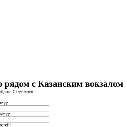
 рядом с Казанским вокзалом
айдено
7 вариантов
аезд:
ыезд:
остей: