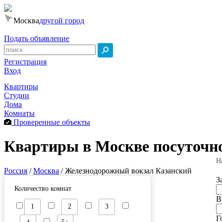
Москва
другой город
Подать объявление
Регистрация
Вход
Квартиры
Студии
Дома
Комнаты
Проверенные объекты
Квартиры в Москве посуточно
Н
Россия
/
Москва
/
Железнодорожный вокзал Казанский
З
Количество комнат
В
1
2
3
Г