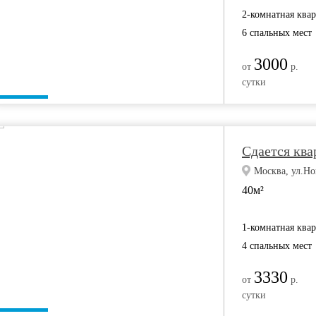
2-комнатная ква
6 спальных мест
3000
от
р.
сутки
Сдаетcя квa
Москва, ул.Но
40м²
1-комнатная ква
4 спальных мест
3330
от
р.
сутки