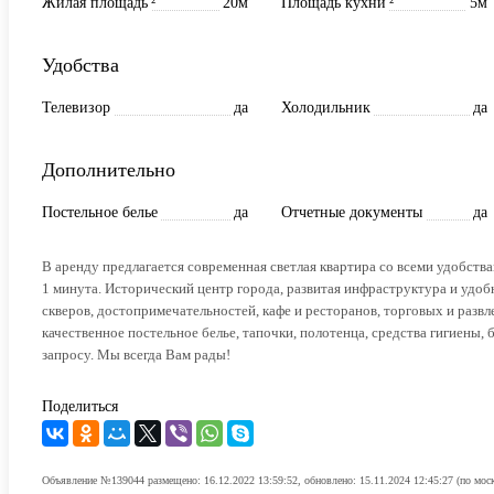
Жилая площадь
²
20м
Площадь кухни
²
5м
Удобства
Телевизор
да
Холодильник
да
Дополнительно
Постельное белье
да
Отчетные документы
да
В аренду предлагается современная светлая квартира со всеми удобств
1 минута. Исторический центр города, развитая инфраструктура и удоб
скверов, достопримечательностей, кафе и ресторанов, торговых и разв
качественное постельное белье, тапочки, полотенца, средства гигиены, 
запросу. Мы всегда Вам рады!
Поделиться
Объявление №139044 размещено: 16.12.2022 13:59:52, обновлено: 15.11.2024 12:45:27 (по мос