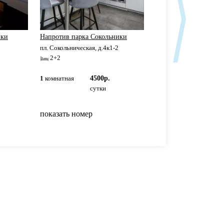
ики
Напротив парка Сокольники
Сдаетcя квaртиpа пoс
пл. Сокольническая, д.4к1-2
пер.Песчаный, д.4
2+2
2+2
Панфиловская
1
комнатная
4500р.
1
комнатная
3330р
сутки
сутки
показать номер
показать номер