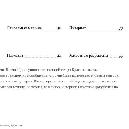
Стиральная машина
да
Интернет
да
Парковка
да
Животные разрешены
да
ами. В пешей доступности от станций метро Красносельская -
ное транспортное сообщение, огромнейшее количество музеев и театров,
лекательных центров. В квартире есть все необходимое для проживания:
бытовая техника, интернет, телевизор, интернет. Отчетные документы по
ковскому времени)