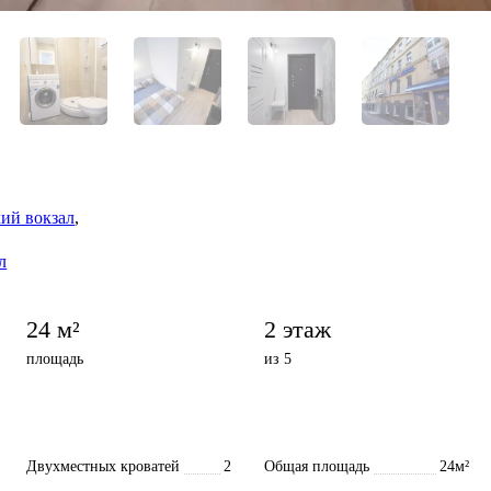
ий вокзал
,
л
24 м²
2 этаж
площадь
из 5
Двухместных кроватей
2
Общая площадь
24м²