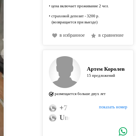
• цена включает проживание 2 чел.
• страховой депозит - 3200 р.
(возвращается при выезде)
в избранное
в сравнение
Артем Королев
15 предложений
размещается больше двух лет
+7 (926) 950-66-99
показать номер
Uno-estate@mail.ru