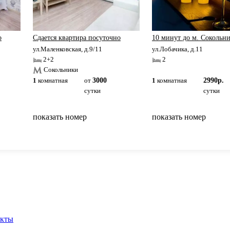
о
Сдаетcя квaртиpа пoсуточно
10 минут до м. Сокольн
ул.Маленковская, д.9/11
ул.Лобачика, д.11
2+2
2
Сокольники
1
комнатная
от
3000
1
комнатная
2990р.
сутки
сутки
показать номер
показать номер
вернуться на главную
акты