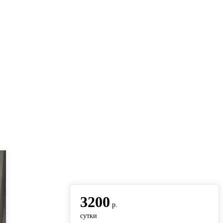
вернуться на главную
3200
р.
сутки