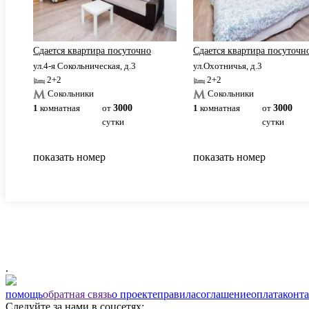
Сдаетcя квaртиpа пoсуточно
Сдаетcя квaртиpа пoсуточн
ул.4-я Сокольническая, д.3
ул.Охотничья, д.3
2+2
2+2
Сокольники
Сокольники
1
комнатная
от
3000
1
комнатная
от
3000
сутки
сутки
показать номер
показать номер
.
помощь
обратная связь
о проекте
правила
соглашение
оплата
конт
Следуйте за нами в соцсетях: