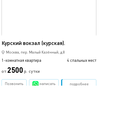
35м²
Курский вокзал (курская).
Москва, пер. Малый Казённый, д.8
1-комнатная квартира
4 спальных мест
2500
от
р.
сутки
Позвонить
написать
Забронировать
подробнее
.
помощь
обратная связь
о проекте
правила
соглашение
оплата