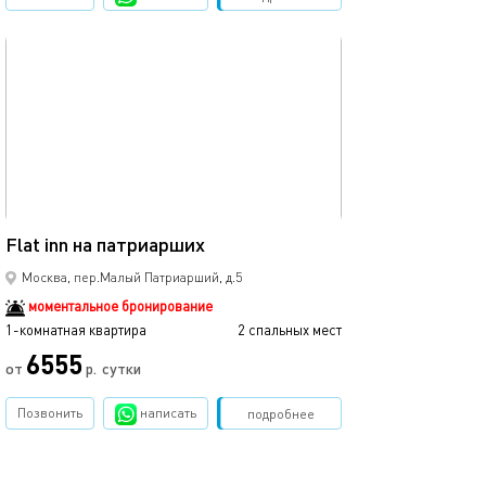
обновлено 21.10.2025
Ещё фото
45м²
Flat inn на патриарших
Потрясающий ап
Москва, пер.Малый Патриарший, д.5
моментальное бронирование
1-комнатная квартира
2 спальных мест
1-комнатная квартира
6555
15000
от
р.
сутки
Позвонить
написать
Забронировать
подробнее
обновлено 26.07.2025