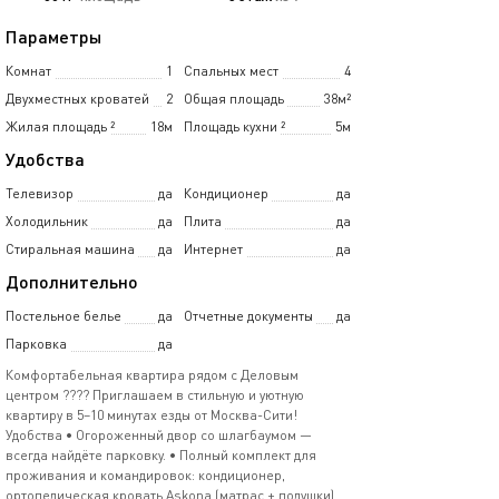
Параметры
Комнат
1
Спальных мест
4
Двухместных кроватей
2
Общая площадь
38м²
Жилая площадь
²
18м
Площадь кухни
²
5м
Удобства
Телевизор
да
Кондиционер
да
Холодильник
да
Плита
да
Стиральная машина
да
Интернет
да
Дополнительно
Постельное белье
да
Отчетные документы
да
Парковка
да
Комфортабельная квартира рядом с Деловым
центром ????️ Приглашаем в стильную и уютную
квартиру в 5–10 минутах езды от Москва-Сити!
Удобства • Огороженный двор со шлагбаумом —
всегда найдёте парковку. • Полный комплект для
проживания и командировок: кондиционер,
ортопедическая кровать Askona (матрас + подушки),