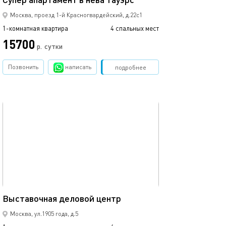
Москва, проезд 1-й Красногвардейский, д.22с1
1-комнатная квартира
4 спальных мест
1-комнатная квартира
15700
р.
сутки
от
Позвонить
написать
Забронировать
подробнее
обновлено 01.03.2024
Ещё фото
37м²
Выставочная деловой центр
Выставочная-мо
Москва, ул.1905 года, д.5