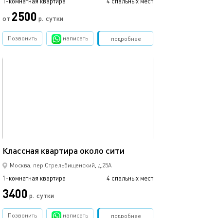
1-комнатная квартира
4 спальных мест
1-комнатная квартира
2500
от
р.
сутки
от
Позвонить
написать
Забронировать
подробнее
обновлено 08.08.2021
Ещё фото
33м²
Классная квартира около сити
Апартаменты в 
Москва, пер.Стрельбищенский, д.25А
1-комнатная квартира
4 спальных мест
1-комнатная квартира
3400
15500
р.
сутки
Позвонить
написать
Забронировать
подробнее