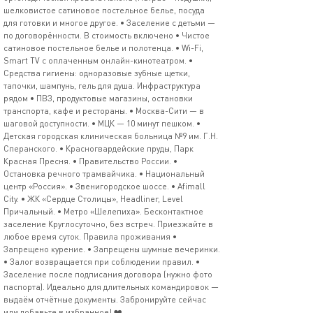
шелковистое сатиновое постельное белье, посуда
для готовки и многое другое. • Заселение с детьми —
по договорённости. В стоимость включено • Чистое
сатиновое постельное белье и полотенца. • Wi-Fi,
Smart TV с оплаченным онлайн-кинотеатром. •
Средства гигиены: одноразовые зубные щетки,
тапочки, шампунь, гель для душа. Инфраструктура
рядом • ПВЗ, продуктовые магазины, остановки
транспорта, кафе и рестораны. • Москва-Сити — в
шаговой доступности. • МЦК — 10 минут пешком. •
Детская городская клиническая больница №9 им. Г.Н.
Сперанского. • Красногвардейские пруды, Парк
Красная Пресня. • Правительство России. •
Остановка речного трамвайчика. • Национальный
центр «Россия». • Звенигородское шоссе. • Afimall
City. • ЖК «Сердце Столицы», Headliner, Level
Причальный. • Метро «Шелепиха». Бесконтактное
заселение Круглосуточно, без встреч. Приезжайте в
любое время суток. Правила проживания •
Запрещено курение. • Запрещены шумные вечеринки.
• Залог возвращается при соблюдении правил. •
Заселение после подписания договора (нужно фото
паспорта). Идеально для длительных командировок —
выдаём отчётные документы. Забронируйте сейчас
или добавьте в избранное! ❤️