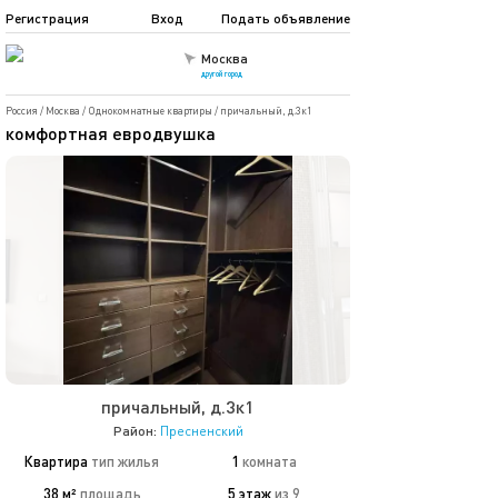
Регистрация
Вход
Подать объявление
Москва
другой город
Россия
/
Москва
/
Однокомнатные квартиры
/
причальный, д.3к1
комфортная евродвушка
причальный, д.3к1
Район:
Пресненский
Квартира
тип жилья
1
комната
38 м²
площадь
5 этаж
из 9