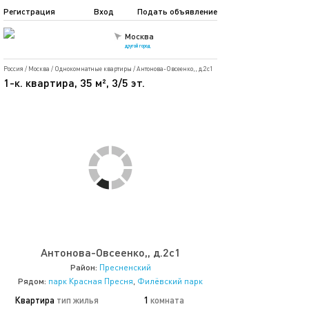
Регистрация
Вход
Подать объявление
Москва
другой город
Россия
/
Москва
/
Однокомнатные квартиры
/
Антонова-Овсеенко,, д.2c1
1-к. квартира, 35 м², 3/5 эт.
Антонова-Овсеенко,, д.2c1
Район:
Пресненский
Рядом:
парк Красная Пресня
,
Филёвский парк
Квартира
тип жилья
1
комната