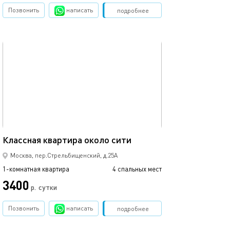
Позвонить
написать
Забронировать
подробнее
обновлено 08.08.2021
Ещё фото
33м²
Классная квартира около сити
Апартаменты в 
Москва, пер.Стрельбищенский, д.25А
1-комнатная квартира
4 спальных мест
1-комнатная квартира
3400
15500
р.
сутки
Позвонить
написать
Забронировать
подробнее