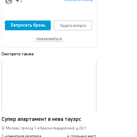
Запросить бронь
Задать вопрос
пожаловаться
Смотрите также
обновлено 30.08.2025
Ещё фото
60м²
Супер апартамент в нева тауэрс
Выставочная де
Москва, проезд 1-й Красногвардейский, д.22с1
1-комнатная квартира
4 спальных мест
1-комнатная квартира