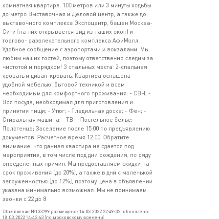
комнатная квартира. 100 метров или 3 минуты ходьбы
до метро Выставочная и Деловой центр, а также до
выставочного комплекса Экспоцентр, башен Москва-
Сити (на них открывается вид из наших окон) и
торгово- развлекательного комплекса АфиМолл.
Удобное сообщение с аэропортами и вокзалами. Мы
любим наших гостей, поэтому ответственно следим за
чистотой и порядком! 3 спальных места: 2-спальная
кровать и диван-кровать. Квартира оснащена
удобной мебелью, бытовой техникой и всем
необходимым для комфортного проживания: - СВЧ; -
Вся посуда, необходимая для приготовления и
принятия пищи; - Утюг; - Гладильная доска; - Фен; -
Стиральная машина; - ТВ; - Постельное белье; -
Полотенца; Заселение после 15:00 по предъявлению
документов. Расчетное время 12:00. Обратите
внимание, что данная квартира не сдается под
мероприятия, в том числе под дни рождения, по ряду
определенных причин. Мы предоставляем скидки на
срок проживания (до 20%), а также в дни с маленькой
загруженностью (до 12%), поэтому цена в объявлении
указана минимально возможная. Мы не принимаем
звонки с 22 до 8
Объявление №133799 размещено: 14.03.2022 22:49:32, обновлено:
18.03.2022 14:42:43 (по московскому времени)