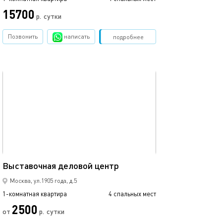
15700
р.
сутки
от
Позвонить
написать
Забронировать
подробнее
обновлено 01.03.2024
Ещё фото
37м²
Выставочная деловой центр
Выставочная-мо
Москва, ул.1905 года, д.5
1-комнатная квартира
4 спальных мест
1-комнатная квартира
2500
от
р.
сутки
от