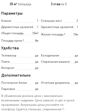
35 м²
площадь
3 этаж
из 5
Параметры
Комнат
1
Спальных мест
3
Двухместных кроватей
1
Одноместных кроватей
1
Общая площадь
35м²
Жилая площадь
²
10м
Площадь кухни
²
8м
Удобства
Телевизор
да
Холодильник
да
Плита
да
Стиральная машина
да
Интернет
да
Дополнительно
Постельное белье
да
Отчетные документы
да
Парковка
да
В объявлении указана цена с максимально
возможными скидками. Цена зависит от дат и срока
проживания. Актуальные цены уточняйте по
телефону. Сдаётся стильная, современная 1-