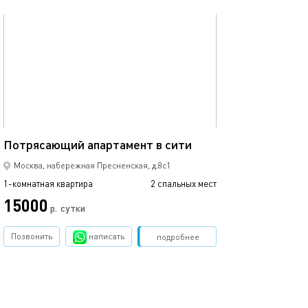
обновлено 30.08.2025
Ещё фото
50м²
Апартамент в м
Потрясающий апартамент в сити
Москва, набережная Пресненская, д.8с1
1-комнатная квартира
2 спальных мест
1-комнатная квартира
15000
12900
р.
сутки
Позвонить
написать
Забронировать
подробнее
обновлено 24.07.2024