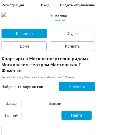
Регистрация
Вход
Подать объявление
Москва
другой город
Квартиры
Студии
Дома
Комнаты
Квартиры в Москве посуточно рядом с
Московским театром Мастерская П.
Фоменко
Россия
/
Москва
/
Московский театр Мастерская П. Фоменко
Уточнить
Найдено
11 вариантов
Заезд:
Выезд:
Гостей:
Найти
обновлено 30.08.2025