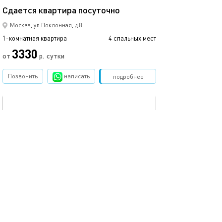
Сдаетcя квaртиpа пoсуточно
Москва, ул Поклонная, д 8
1-комнатная квартира
4 спальных мест
3330
от
р.
сутки
Позвонить
написать
Забронировать
подробнее
обновлено 15.02.2021
35м²
Сдаетcя квaртиpа пoсуточно
Москва, пр.Кутузовский, д.30
1-комнатная квартира
4 спальных мест