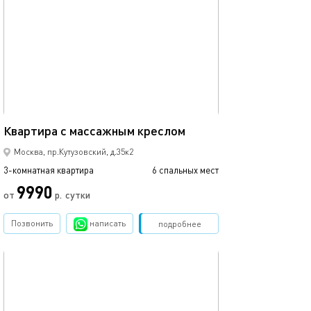
обновлено 23.03.2023
85м²
Квартира с массажным креслом
Москва, пр.Кутузовский, д.35к2
3-комнатная квартира
6 спальных мест
9990
от
р.
сутки
Позвонить
написать
Забронировать
подробнее
обновлено 18.12.2020