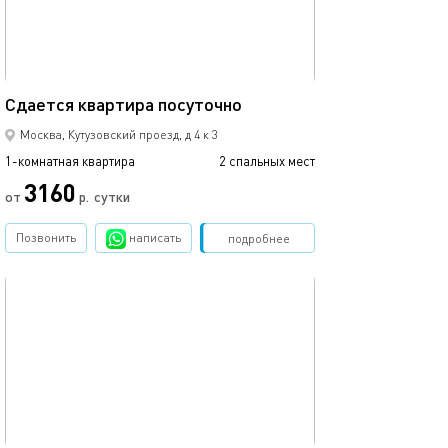
30м²
Сдаетcя квaртиpа пoсуточно
Москва, Кутузовский проезд, д 4 к 3
1-комнатная квартира
2 спальных мест
3160
от
р.
сутки
Позвонить
написать
Забронировать
подробнее
обновлено 18.12.2020
31м²