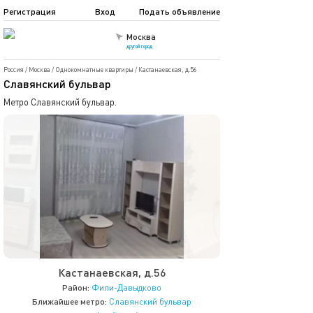
Регистрация
Вход
Подать объявление
Москва
другой город
Россия
/
Москва
/
Однокомнатные квартиры
/
Кастанаевская, д.56
Славянский бульвар
Метро Славянский бульвар.
Кастанаевская, д.56
Район:
Фили-Давыдково
Ближайшее метро:
Славянский бульвар