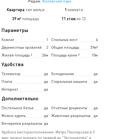
Рядом:
Филёвский парк
Квартира
тип жилья
1
комната
39 м²
площадь
11 этаж
из 12
Параметры
Комнат
1
Спальных мест
4
Двухместных кроватей
2
Общая площадь
39м²
Жилая площадь
²
26м
Площадь кухни
²
10м
Удобства
Телевизор
да
Холодильник
да
Плита
да
Стиральная машина
да
Интернет
да
Дополнительно
Постельное белье
да
Отчетные документы
да
Можно курить
да
Животные разрешены
да
Вечеринки разрешены
да
Удобное месторасположение. Метро Пионерская в 3
мин. можно доехать по прямой до "Экспоцентра" и