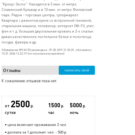
"Крокус Экспо". Находится в 3 мин. от метро
Славянский бульвар и в 10 мин. от метро Филевский
парк. Рядом - торговые центры, супермаркет.
Квартира с ремонтом,кухня со встроенной техникой,
стиральная машина, телевизор, интернет (Wi-Fi), утюг,
фен и т. д. большая двуспальная кровать и 2-х спальн.
диван,качественное постельное белье и полотенца,
посуда, фужеры и др.
Объявление №124153 размещено: 29.05.2019 21:53:01, обновлено:
15.01.2024 13:22:19 (по московскому времени)
Отзывы
написать свой
К сожалению отзывов пока нет.
2500
1500
5000
от
р.
р.
р.
сутки
час
ночь
• цена включает проживание 2 чел.
• доплата за 1 дополнит. чел. - 500 р.