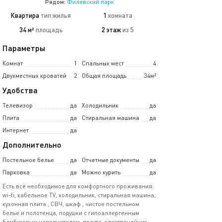
Рядом:
Филёвский парк
Квартира
тип жилья
1
комната
34 м²
площадь
2 этаж
из 5
Параметры
Комнат
1
Спальных мест
4
Двухместных кроватей
2
Общая площадь
34м²
Удобства
Телевизор
да
Холодильник
да
Плита
да
Стиральная машина
да
Интернет
да
Дополнительно
Постельное белье
да
Отчетные документы
да
Парковка
да
Можно курить
да
Есть всё необходимое для комфортного проживания:
wi-fi, кабельное TV, холодильник, стиральная машина,
кухонная плита , СВЧ, шкаф , чистое постельном
белье и полотенца, подушки с гипоаллергенным
бамбуковым наполнителем, посуда, электрочайник ,