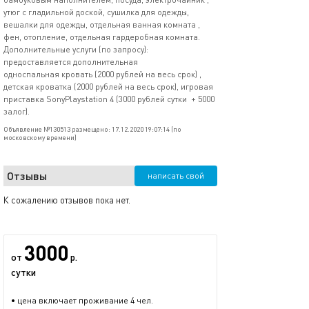
утюг с гладильной доской, сушилка для одежды,
вешалки для одежды, отдельная ванная комната ,
фен, отопление⁣⁣, отдельная гардеробная комната.
Дополнительные услуги (по запросу):
предоставляется дополнительная
односпальная кровать (2000 рублей на весь срок) ,
детская кроватка (2000 рублей на весь срок), игровая
приставка SonyPlaystation 4 (3000 рублей сутки + 5000
залог).
Объявление №130513 размещено: 17.12.2020 19:07:14 (по
московскому времени)
Отзывы
написать свой
К сожалению отзывов пока нет.
3000
от
р.
сутки
• цена включает проживание 4 чел.