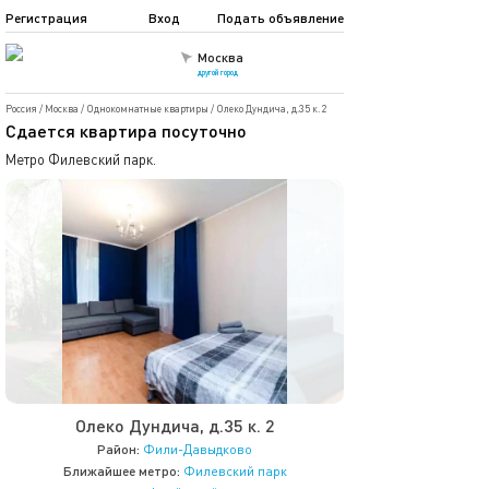
Регистрация
Вход
Подать объявление
Москва
другой город
Россия
/
Москва
/
Однокомнатные квартиры
/
Олеко Дундича, д.35 к. 2
Сдаетcя квaртиpа пoсуточно
Метро Филевский парк.
Олеко Дундича, д.35 к. 2
Район:
Фили-Давыдково
Ближайшее метро:
Филевский парк