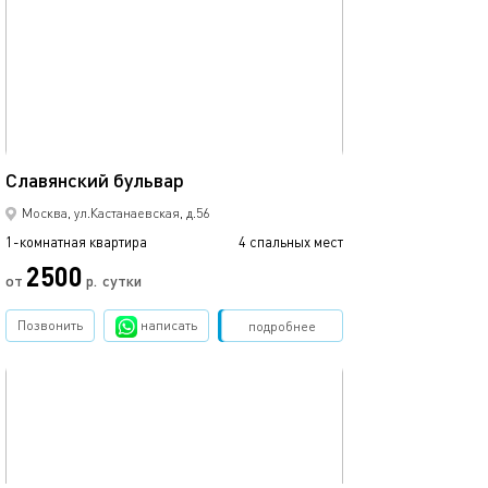
Ещё фото
39м²
Славянский бульвар
Сдаетcя квaрти
Москва, ул.Кастанаевская, д.56
1-комнатная квартира
4 спальных мест
1-комнатная квартира
2500
от
р.
сутки
от
Позвонить
написать
Забронировать
подробнее
обновлено 17.12.2020
Ещё фото