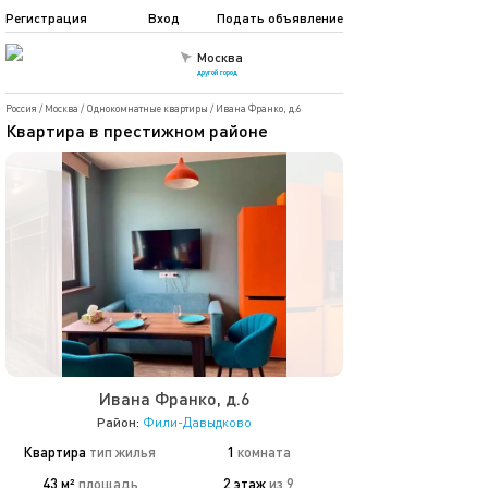
Регистрация
Вход
Подать объявление
Москва
другой город
Россия
/
Москва
/
Однокомнатные квартиры
/
Ивана Франко, д.6
Квартира в престижном районе
Ивана Франко, д.6
Район:
Фили-Давыдково
Квартира
тип жилья
1
комната
43 м²
площадь
2 этаж
из 9