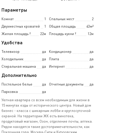
Параметры
Комнат
1
Спальных мест
2
Двухместных кроватей
1
Общая площадь
43м²
Жилая площадь
²
22м
Площадь кухни
²
12м
Удобства
Телевизор
да
Кондиционер
да
Холодильник
да
Плита
да
Стиральная машина
да
Интернет
да
Дополнительно
Постельное белье
да
Отчетные документы
да
Парковка
да
Уютная квартира со всем необходимым для жизни в
15 минутах езды от исторического центра. Новый дом
бизнес - класса с шикарным лобби и круглосуточной
охраной. На территории ЖК есть винотека,
продуктовый магазин, Озон, отделение почты, аптека.
Рядом находятся такие достопримечательности, как
Поклонная гора, Москва-Сити и Кутузовским