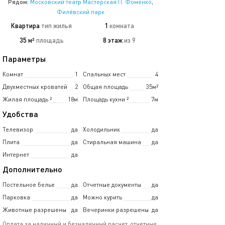
Рядом:
Московский театр Мастерская П. Фоменко
,
Филёвский парк
Квартира
тип жилья
1
комната
35 м²
площадь
8 этаж
из 9
Параметры
Комнат
1
Спальных мест
4
Двухместных кроватей
2
Общая площадь
35м²
Жилая площадь
²
18м
Площадь кухни
²
7м
Удобства
Телевизор
да
Холодильник
да
Плита
да
Стиральная машина
да
Интернет
да
Дополнительно
Постельное белье
да
Отчетные документы
да
Парковка
да
Можно курить
да
Животные разрешены
да
Вечеринки разрешены
да
Оплата за наличный и безналичный расчет, отчетные