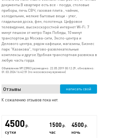
документы.В квартире есть все - посуда, столовые
приборы, печь СВЧ, газовая плита , чайник,
холодильник, мелкие бытовые вещи - утюг,
гладильная доска, фен, полотенца. Цифровое
телевидение, высокоскоростной интернет Wi-Fi. 7
минут пешком от метро Парк Победы, 10 минут
транспортом до Москва-сити, Экспо-центра и
Делового центра, рядом кафешки, магазины, Бизнес
парк "Казакова", торгово-развлекательные
комплексы и другое.Удобная транспортная развязка в
любую часть горда.
Объявление №123983 размещено: 22.05.2019 00:12:29, обновлено:
01.03.2024 16:42:51 (по московскому времени)
Отзывы
написать свой
К сожалению отзывов пока нет.
4500
1500
4500
р.
р.
р.
сутки
час
ночь