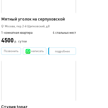
30м²
Мятный уголок на серпуховской
Москва, пер.2-й Щипковский, д.8
1-комнатная квартира
4 спальных мест
4500
р.
сутки
Позвонить
написать
Забронировать
подробнее
обновлено 20.11.2025
34м²
Студия topaz