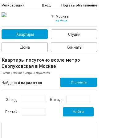
Регистрация
Вход
Подать объявление
Москва
другой город
Квартиры
Студии
Дома
Комнаты
Квартиры посуточно возле метро
Серпуховская в Москве
Россия
/
Москва
/
Метро Серпуховская
Уточнить
Найдено
6 вариантов
Заезд:
Выезд:
Гостей:
Найти
обновлено 29.01.2025