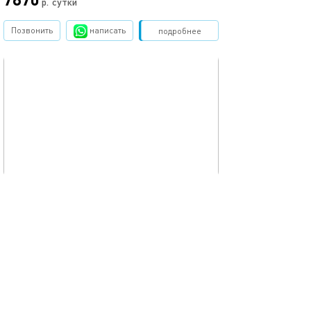
р.
сутки
Позвонить
написать
Забронировать
подробнее
обновлено 20.11.2025
38м²
Студия sapphire
Москва, пер.Стремянный, д.2
1-комнатная квартира
4 спальных мест
8850
р.
сутки
Позвонить
написать
Забронировать
подробнее