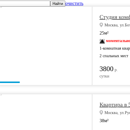
очистить
Найти
Студия ком
Москва, ул.Бот
25м²
моментально
1-комнатная ква
2 спальных мест
3800
р.
сутки
Квартира в 
Москва, ул.Ру
38м²