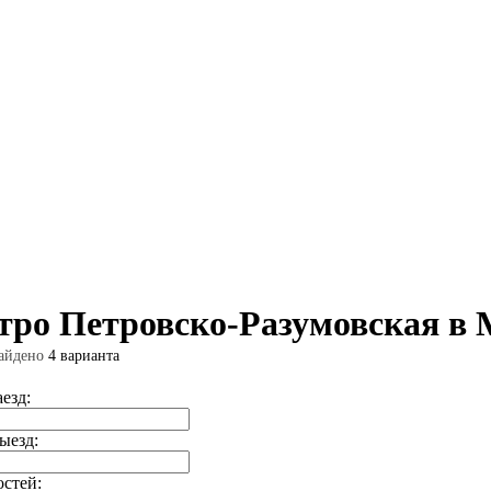
тро Петровско-Разумовская в 
айдено
4 варианта
аезд:
ыезд:
остей: