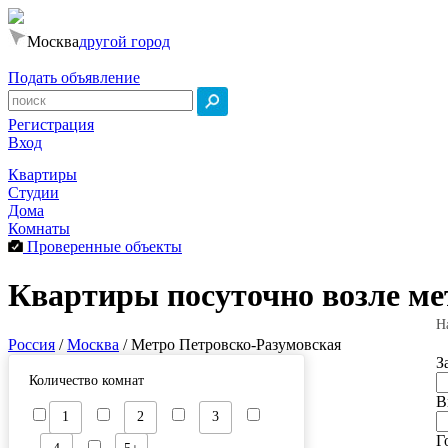
Москва
другой город
Подать объявление
Регистрация
Вход
Квартиры
Студии
Дома
Комнаты
Проверенные объекты
Квартиры посуточно возле ме
Н
Россия
/
Москва
/
Метро Петровско-Разумовская
З
Количество комнат
В
1
2
3
Г