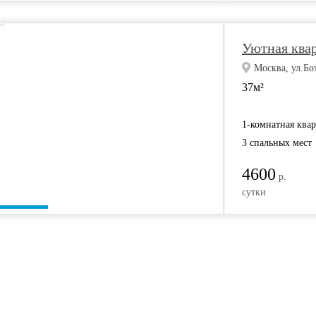
Уютная ква
Москва, ул.Бо
37м²
1-комнатная ква
3 спальных мест
4600
р.
сутки