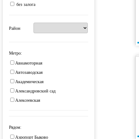
без залога
Район
Метро:
Авиамоторная
Автозаводская
Академическая
Александровский сад
Алексеевская
Алма-Атинская
Алтуфьево
Рядом:
Аминьевская
Аэропорт Быково
Андроновка