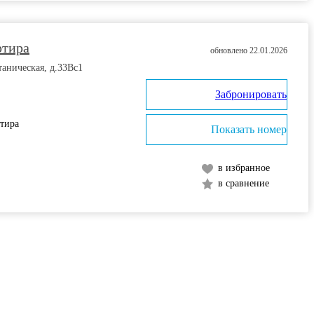
ртира
обновлено 22.01.2026
таническая, д.33Вс1
Забронировать
ртира
Показать номер
в избранное
в сравнение