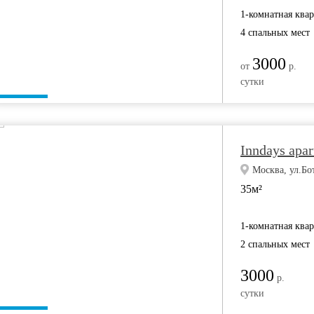
1-комнатная ква
4 спальных мест
3000
от
р.
сутки
Inndays apa
Москва, ул.Бо
35м²
1-комнатная ква
2 спальных мест
3000
р.
сутки