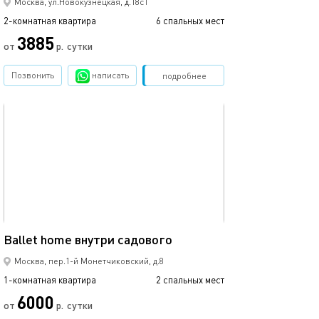
Москва, ул.Новокузнецкая, д.18с1
2-комнатная квартира
6 спальных мест
3885
от
р.
сутки
Позвонить
написать
Забронировать
подробнее
обновлено 06.04.2022
30м²
Ballet home внутри садового
Москва, пер.1-й Монетчиковский, д.8
1-комнатная квартира
2 спальных мест
6000
от
р.
сутки