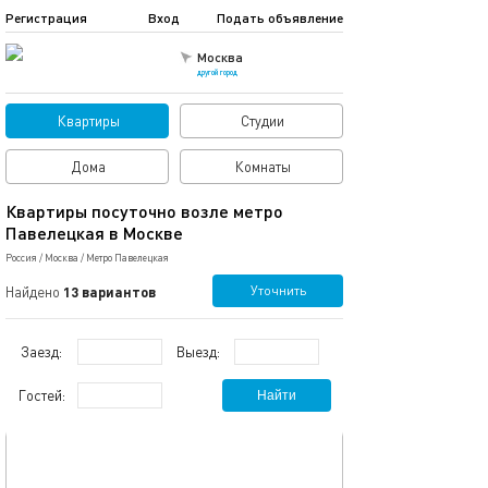
Регистрация
Вход
Подать объявление
Москва
другой город
Квартиры
Студии
Дома
Комнаты
Квартиры посуточно возле метро
Павелецкая в Москве
Россия
/
Москва
/
Метро Павелецкая
Уточнить
Найдено
13 вариантов
Заезд:
Выезд:
Гостей:
Найти
обновлено 05.06.2026