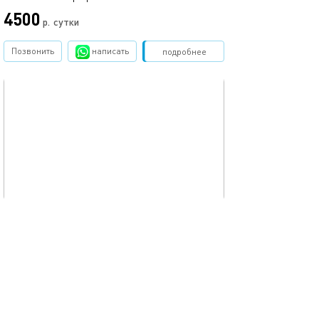
4500
р.
сутки
Позвонить
написать
Забронировать
подробнее
обновлено 20.11.2025
34м²
Студия topaz
Москва, пер.Стремянный, д.2
1-комнатная квартира
2 спальных мест
7670
р.
сутки
Позвонить
написать
Забронировать
подробнее