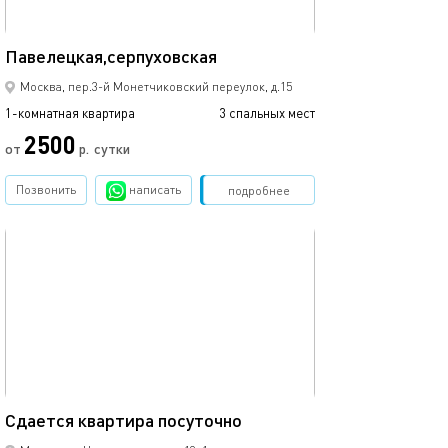
37м²
Павелецкая,серпуховская
Москва, пер.3-й Монетчиковский переулок, д.15
1-комнатная квартира
3 спальных мест
2500
от
р.
сутки
Позвонить
написать
Забронировать
подробнее
обновлено 09.02.2021
44м²
Сдаетcя квaртиpа пoсуточно