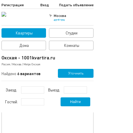
Регистрация
Вход
Подать объявление
Москва
другой город
Квартиры
Студии
Дома
Комнаты
Окская - 1001kvartira.ru
Россия
/
Москва
/
Метро Окская
Уточнить
Найдено
6 вариантов
Заезд:
Выезд:
Гостей:
Найти
обновлено 31.01.2026