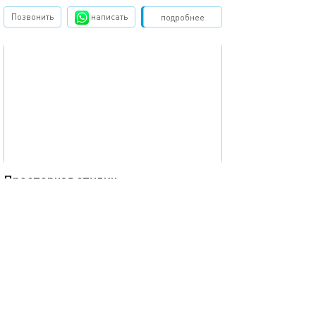
Позвонить
написать
Забронировать
подробнее
обновлено 20.10.2025
32м²
Просторная студич
Москва, ул.Михайлова, д.30а
моментальное бронирование
4 спальных мест
4000
р.
сутки
Позвонить
написать
Забронировать
подробнее