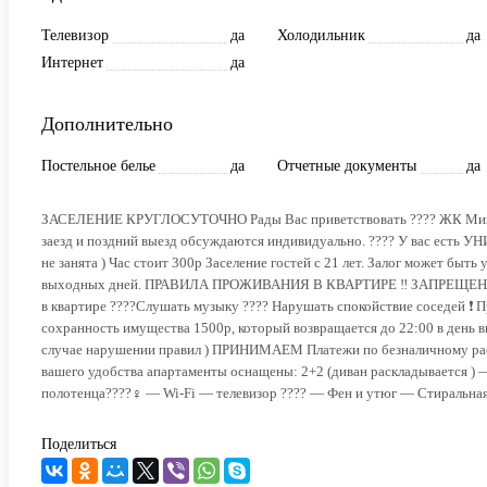
Телевизор
да
Холодильник
да
Интернет
да
Дополнительно
Постельное белье
да
Отчетные документы
да
ЗАСЕЛЕНИЕ КРУГЛОСУТОЧНО Рады Вас приветствовать ???? ЖК Михайл
заезд и поздний выезд обсуждаются индивидуально. ???? У вас есть 
не занята ) Час стоит 300р Заселение гостей с 21 лет. Залог может быть
выходных дней. ПРАВИЛА ПРОЖИВАНИЯ В КВАРТИРЕ ‼️ ЗАПРЕЩЕНО ‼️ 
в квартире ????Слушать музыку ???? Нарушать спокойствие соседей ❗ Пр
сохранность имущества 1500р, который возвращается до 22:00 в день 
случае нарушении правил ) ПРИНИМАЕМ Платежи по безналичному 
вашего удобства апартаменты оснащены: 2+2 (диван раскладывается )
полотенца????‍♀️ — Wi-Fi — телевизор ???? — Фен и утюг — Стиральна
Поделиться