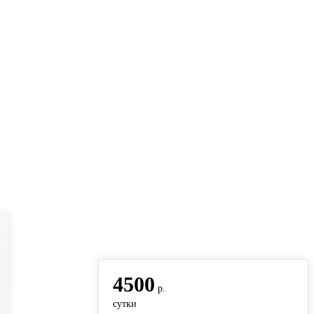
вернуться на главную
4500
р.
сутки