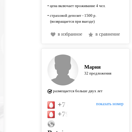
• цена включает проживание 4 чел.
• страховой депозит - 1500 р.
(возвращается при выезде)
в избранное
в сравнение
Мария
32 предложения
размещается больше двух лет
+7 (989) 831-28-38
показать номер
+79152224762