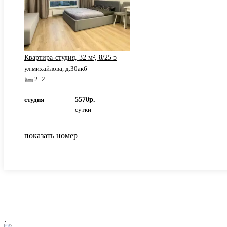
Квартира-студия, 32 м², 8/25 э
ул.михайлова, д.30ак6
2+2
студия
5570р.
сутки
показать номер
.