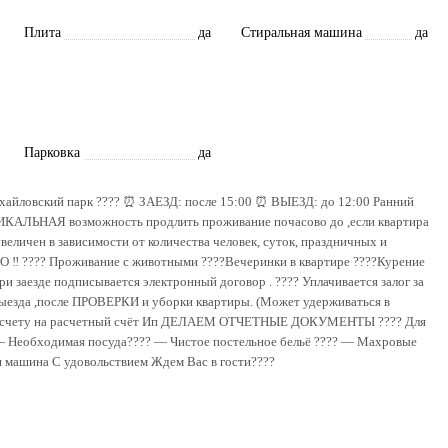
Плита
да
Стиральная машина
да
Парковка
да
овский парк ????️ ⏰ ЗАЕЗД: после 15:00 ⏰ ВЫЕЗД: до 12:00 Ранний
УНИКАЛЬНАЯ возможность продлить проживание почасово до ,если квартира
 увеличен в зависимости от количества человек, суток, праздничных и
???? Проживание с животными ????Вечеринки в квартире ????Курение
и заезде подписывается электронный договор . ???? Уплачивается залог за
выезда ,после ПРОВЕРКИ и уборки квартиры. (Может удерживаться в
расчету на расчетный счёт Ип ДЕЛАЕМ ОТЧЕТНЫЕ ДОКУМЕНТЫ ???? Для
 — Необходимая посуда????️ — Чистое постельное бельё ???? — Махровые
я машина С удовольствием Ждем Вас в гости????