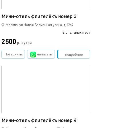
10м²
Мини-отель флигелёкъ номер 3
Москва, ул.Новая Басманная улица, д.12с4
2 спальных мест
2500
р.
сутки
Позвонить
написать
Забронировать
подробнее
обновлено 23.02.2025
10м²
Мини-отель флигелёкъ номер 4