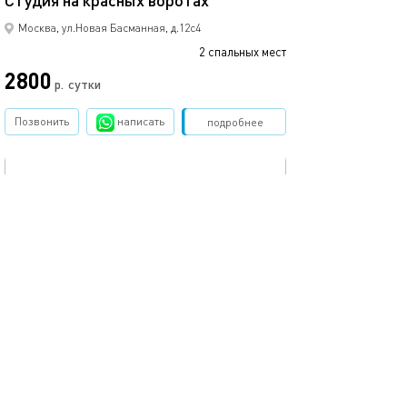
Студия на красных воротах
Москва, ул.Новая Басманная, д.12с4
2 спальных мест
2800
р.
сутки
Позвонить
написать
Забронировать
подробнее
обновлено 05.01.2026
40м²
Апартаменты люкс с террасой
Москва, ул.Казакова, д.7
1-комнатная квартира
2 спальных мест