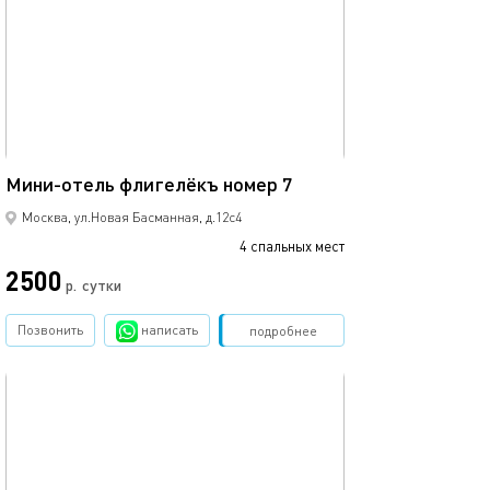
15м²
Мини-отель флигелёкъ номер 7
Москва, ул.Новая Басманная, д.12с4
4 спальных мест
2500
р.
сутки
Позвонить
написать
Забронировать
подробнее
обновлено 23.02.2025