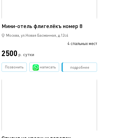
16м²
Мини-отель флигелёкъ номер 8
Москва, ул.Новая Басманная, д.12с4
4 спальных мест
2500
р.
сутки
Позвонить
написать
Забронировать
подробнее
обновлено 23.02.2025
10м²