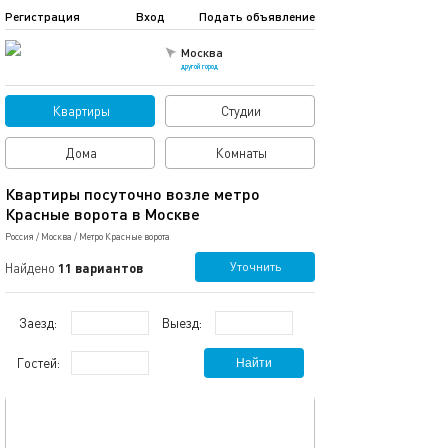
Регистрация
Вход
Подать объявление
Москва
другой город
Квартиры
Студии
Дома
Комнаты
Квартиры посуточно возле метро
Красные ворота в Москве
Россия
/
Москва
/
Метро Красные ворота
Уточнить
Найдено
11 вариантов
Заезд:
Выезд:
Гостей:
Найти
обновлено 23.02.2025