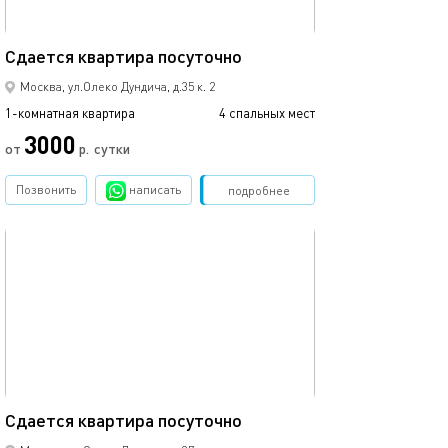
34м²
Сдаетcя квaртиpа пoсуточно
Москва, ул.Олеко Дундича, д.35 к. 2
1-комнатная квартира
4 спальных мест
3000
от
р.
сутки
Позвонить
написать
Забронировать
подробнее
обновлено 17.12.2020
30м²
Сдаетcя квaртиpа пoсуточно