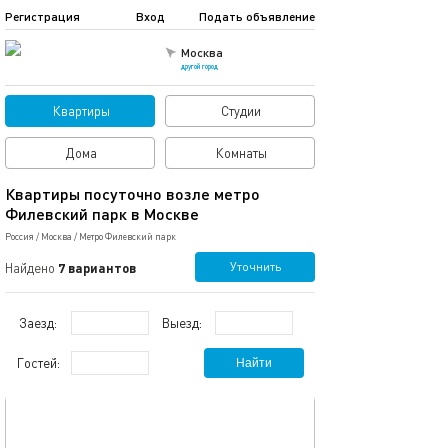
Регистрация
Вход
Подать объявление
Москва
другой город
Квартиры
Студии
Дома
Комнаты
Квартиры посуточно возле метро
Филевский парк в Москве
Россия
/
Москва
/
Метро Филевский парк
Уточнить
Найдено
7 вариантов
Заезд:
Выезд:
Гостей:
Найти
обновлено 17.05.2026