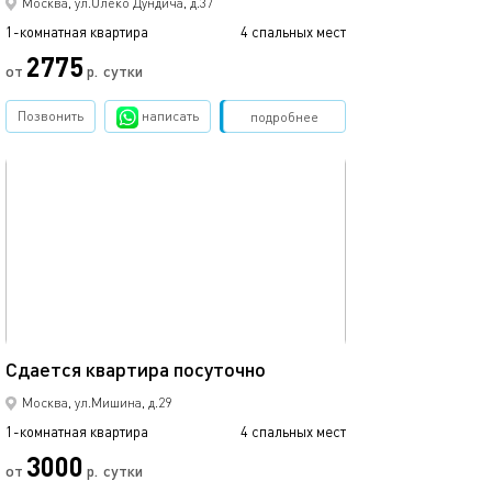
Москва, ул.Олеко Дундича, д.37
1-комнатная квартира
4 спальных мест
2775
от
р.
сутки
Позвонить
написать
Забронировать
подробнее
обновлено 17.12.2020
31м²
Сдаетcя квaртиpа пoсуточно
Москва, ул.Мишина, д.29
1-комнатная квартира
4 спальных мест
3000
от
р.
сутки