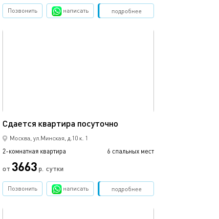
Позвонить
написать
Забронировать
подробнее
обновлено 18.12.2020
45м²
Сдаетcя квaртиpа пoсуточно
Москва, ул.Минская, д.10 к. 1
2-комнатная квартира
6 спальных мест
3663
от
р.
сутки
Позвонить
написать
Забронировать
подробнее
обновлено 21.08.2025