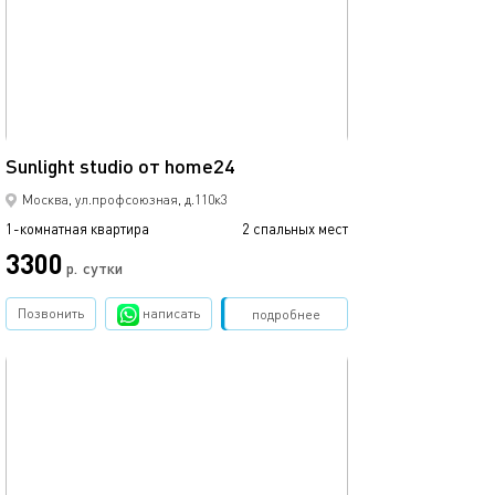
13м²
Sunlight studio от home24
Москва, ул.профсоюзная, д.110к3
1-комнатная квартира
2 спальных мест
3300
р.
сутки
Позвонить
написать
Забронировать
подробнее
обновлено 01.07.2025