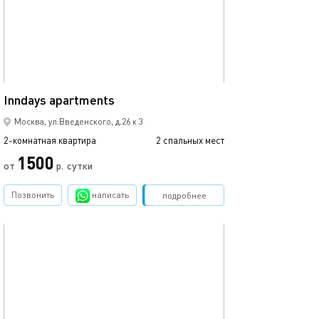
37м²
Inndays apartments
Москва, ул.Введенского, д.26 к 3
2-комнатная квартира
2 спальных мест
1500
от
р.
сутки
Позвонить
написать
Забронировать
подробнее
обновлено 02.10.2024