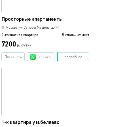
55м²
Просторные апартаменты
Москва, ул.Саморы Машела, д.4к1
2-комнатная квартира
5 спальных мест
7200
р.
сутки
Позвонить
написать
Забронировать
подробнее
обновлено 02.10.2024
30м²
1-к квартира у м.беляево