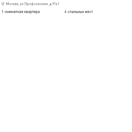
Москва, ул.Профсоюзная, д.91к1
1-комнатная квартира
4 спальных мест
4150
р.
сутки
Позвонить
написать
Забронировать
подробнее
обновлено 02.10.2024
54м²
2-к квартира у м.беляево
Москва, ул.Миклухо-Маклая, д.30
2-комнатная квартира
6 спальных мест
5250
р.
сутки