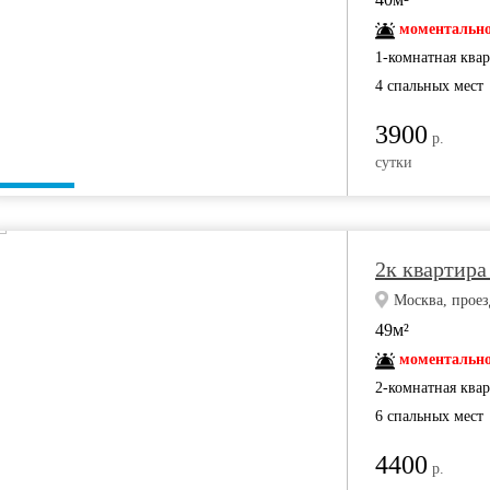
моментально
1-комнатная ква
4 спальных мест
3900
р.
сутки
2к квартира
Москва, проез
49м²
моментально
2-комнатная ква
6 спальных мест
4400
р.