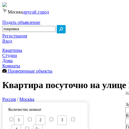
Москва
другой город
Подать объявление
Регистрация
Вход
Квартиры
Студии
Дома
Комнаты
Проверенные объекты
Квартира посуточно на улице
Н
Россия
/
Москва
З
Количество комнат
В
1
2
3
Г