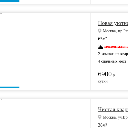
Новая уютна
Москва, пр.Ря
65м²
моментально
2-комнатная ква
4 спальных мест
6900
р.
сутки
Чистая квар
Москва, ул.Ер
38м²