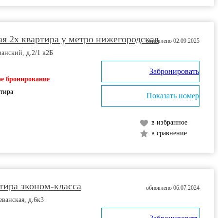
я 2х квартира у метро нижегородская
обновлено 02.09.2025
занский, д.2/1 к2Б
Забронировать
е бронирование
ртира
Показать номер
в избранное
в сравнение
тира эконом-класса
обновлено 06.07.2024
еванская, д.6к3