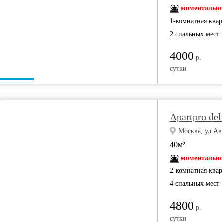
моментально
1-комнатная ква
2 спальных мест
4000
р.
сутки
Apartpro de
Москва, ул.Ав
40м²
моментально
2-комнатная ква
4 спальных мест
4800
р.
сутки