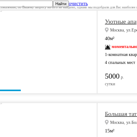
очистить
Найти
сожалению, по Вашему запросу ничего не найдено, однако мы подобрали для Вас наиболее 
Уютные апа
Москва, ул.Ер
40м²
моментально
1-комнатная ква
4 спальных мест
5000
р.
сутки
Большая тат
Москва, ул.Бо
15м²