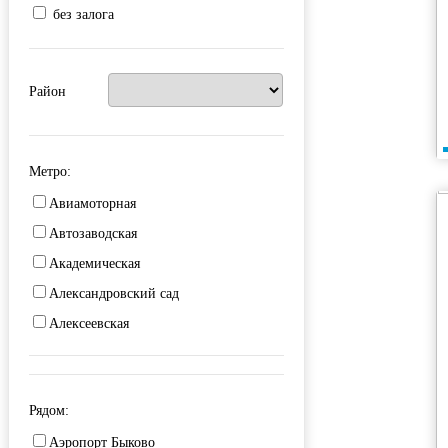
без залога
Район
Метро:
Авиамоторная
Автозаводская
Академическая
Александровский сад
Алексеевская
Алма-Атинская
Алтуфьево
Рядом:
Аминьевская
Аэропорт Быково
Андроновка