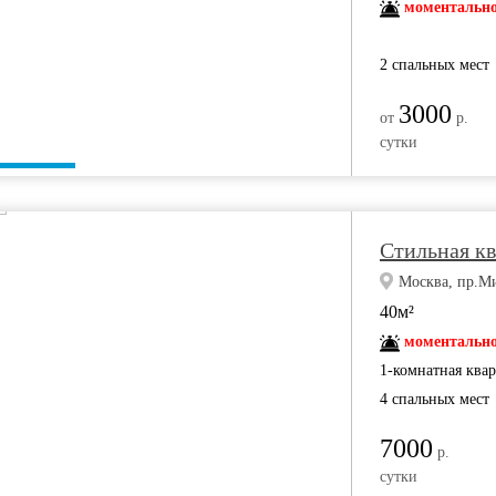
моментально
2 спальных мест
3000
от
р.
сутки
Стильная к
Москва, пр.Ми
40м²
моментально
1-комнатная ква
4 спальных мест
7000
р.
сутки