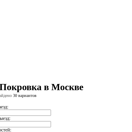
 Покровка в Москве
айдено
30 вариантов
аезд:
ыезд:
остей: