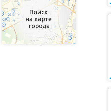
ВДНХ
Верхние Котлы
Верхние Лихоборы
Владыкино
Водный стадион
Войковская
Волгоградский проспект
Волжская
Волоколамская
Волхонка
Воробьевы горы
Воронцовская
Выставочная
Выхино