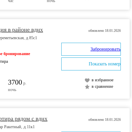
час
ночь
ия в районе вднх
обновлено 18.01.2026
реметьевская, д.85с1
Забронировать
е бронирование
ртира
Показать номер
в избранное
3700
р.
в сравнение
ночь
ртира рядом с вднх
обновлено 18.01.2026
ар Ракетный, д.11к1