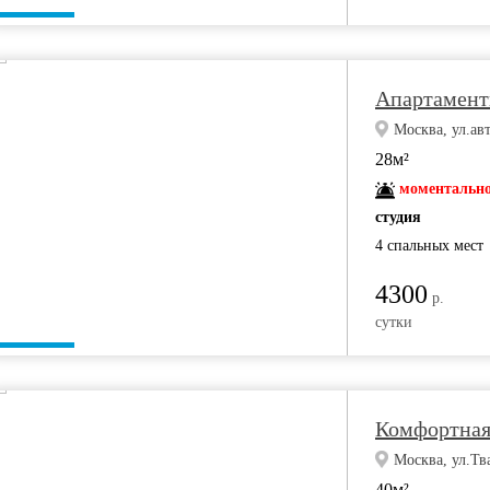
Апартамент
Москва, ул.авт
28м²
моментально
студия
4 спальных мест
4300
р.
сутки
Комфортная 
Москва, ул.Тв
40м²