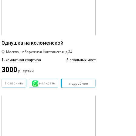
35м²
Однушка на коломенской
Москва, набережная Нагатинская, д.34
1-комнатная квартира
5 спальных мест
3000
р.
сутки
Позвонить
написать
Забронировать
подробнее
обновлено 13.03.2023