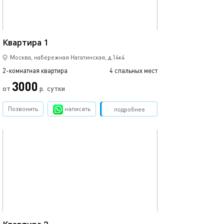
46м²
Квартира 1
Москва, набережная Нагатинская, д.14к4
2-комнатная квартира
4 спальных мест
3000
от
р.
сутки
Позвонить
написать
Забронировать
подробнее
обновлено 13.03.2023
48м²