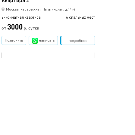
Квартира 2
Москва, набережная Нагатинская, д.14к4
2-комнатная квартира
6 спальных мест
3000
от
р.
сутки
Позвонить
написать
Забронировать
подробнее
обновлено 13.03.2023
42м²
Квартира 3
Москва, набережная Нагатинская, д.14к4
2-комнатная квартира
4 спальных мест