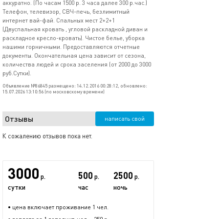
аккуратно. (По часам 1500 р. 3 часа далее 300 р.час.)
Телефон, телевизор, СВЧ-печь, безлимитный
интернет вай-фай. Спальных мест 2+2+1
(Двуспальная кровать , угловой раскладной диван и
раскладное кресло-кровать). Чистое белье, уборка
нашими горничными. Предоставляются отчетные
документы. Окончательная цена зависит от сезона,
количества людей и срока заселения (от 2000 до 3000
руб.Сутки).
Объявление №86845 размещено: 14.12.2016 00:28:12, обновлено:
15.07.2026 13:10:56 (по московскому времени)
Отзывы
написать свой
К сожалению отзывов пока нет.
3000
500
2500
р.
р.
р.
сутки
час
ночь
• цена включает проживание 1 чел.