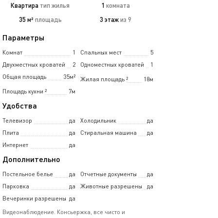
Квартира
тип жилья
1
комната
35 м²
площадь
3 этаж
из 9
Параметры
Комнат
1
Спальных мест
5
Двухместных кроватей
2
Одноместных кроватей
1
Общая площадь
35м²
Жилая площадь
²
18м
Площадь кухни
²
7м
Удобства
Телевизор
да
Холодильник
да
Плита
да
Стиральная машина
да
Интернет
да
Дополнительно
Постельное белье
да
Отчетные документы
да
Парковка
да
Животные разрешены
да
Вечеринки разрешены
да
Видеонаблюдение. Консьержка, все чисто и