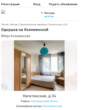
Регистрация
Вход
Подать объявление
Москва
другой город
Россия
/
Москва
/
Однокомнатные квартиры
/
Нагатинская, д.34
Однушка на Коломенской
Метро Коломенская.
Нагатинская, д.34
Район:
Нагатинский Затон
Ближайшее метро:
Коломенская